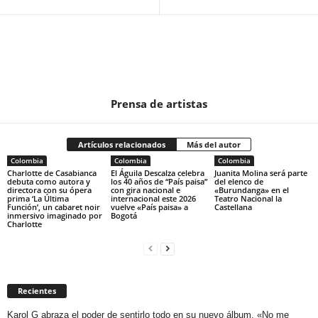
Prensa de artistas
Artículos relacionados
Más del autor
Colombia
Colombia
Colombia
Charlotte de Casabianca
El Águila Descalza celebra
Juanita Molina será parte
debuta como autora y
los 40 años de “País paisa”
del elenco de
directora con su ópera
con gira nacional e
«Burundanga» en el
prima ‘La Última
internacional este 2026
Teatro Nacional la
Función’, un cabaret noir
vuelve «País paisa» a
Castellana
inmersivo imaginado por
Bogotá
Charlotte
Recientes
Karol G abraza el poder de sentirlo todo en su nuevo álbum, «No me