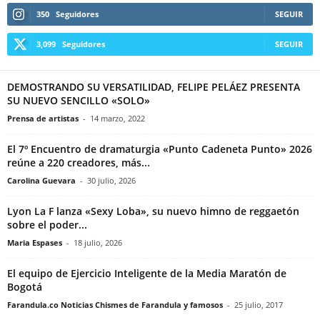
350
Seguidores
SEGUIR
3,099
Seguidores
SEGUIR
DEMOSTRANDO SU VERSATILIDAD, FELIPE PELÁEZ PRESENTA
SU NUEVO SENCILLO «SOLO»
Prensa de artistas
-
14 marzo, 2022
El 7º Encuentro de dramaturgia «Punto Cadeneta Punto» 2026
reúne a 220 creadores, más...
Carolina Guevara
-
30 julio, 2026
Lyon La F lanza «Sexy Loba», su nuevo himno de reggaetón
sobre el poder...
Maria Espases
-
18 julio, 2026
El equipo de Ejercicio Inteligente de la Media Maratón de
Bogotá
Farandula.co Noticias Chismes de Farandula y famosos
-
25 julio, 2017