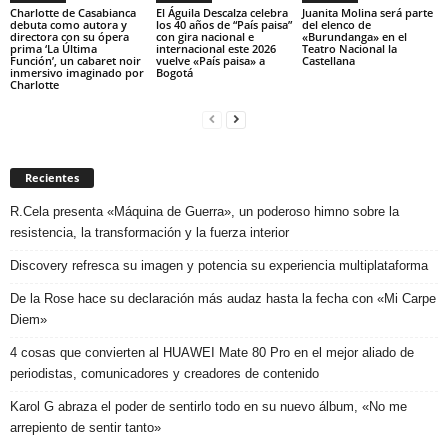
Charlotte de Casabianca
El Águila Descalza celebra
Juanita Molina será parte
debuta como autora y
los 40 años de “País paisa”
del elenco de
directora con su ópera
con gira nacional e
«Burundanga» en el
prima ‘La Última
internacional este 2026
Teatro Nacional la
Función’, un cabaret noir
vuelve «País paisa» a
Castellana
inmersivo imaginado por
Bogotá
Charlotte
Recientes
R.Cela presenta «Máquina de Guerra», un poderoso himno sobre la
resistencia, la transformación y la fuerza interior
Discovery refresca su imagen y potencia su experiencia multiplataforma
De la Rose hace su declaración más audaz hasta la fecha con «Mi Carpe
Diem»
4 cosas que convierten al HUAWEI Mate 80 Pro en el mejor aliado de
periodistas, comunicadores y creadores de contenido
Karol G abraza el poder de sentirlo todo en su nuevo álbum, «No me
arrepiento de sentir tanto»