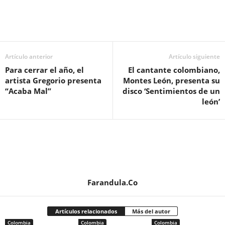
Artículo anterior
Artículo siguiente
Para cerrar el año, el
El cantante colombiano,
artista Gregorio presenta
Montes León, presenta su
“Acaba Mal”
disco ‘Sentimientos de un
león’
Farandula.Co
Artículos relacionados
Más del autor
Colombia
Colombia
Colombia