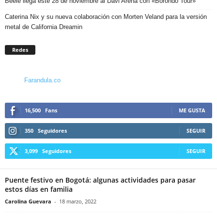
Beéle llega este 28 de noviembre al Davi Arena con «Borondo Tour»
Caterina Nix y su nueva colaboración con Morten Veland para la versión
metal de California Dreamin
Redes
Farandula.co
16,500
Fans
ME GUSTA
350
Seguidores
SEGUIR
3,099
Seguidores
SEGUIR
Puente festivo en Bogotá: algunas actividades para pasar
estos días en familia
Carolina Guevara
-
18 marzo, 2022