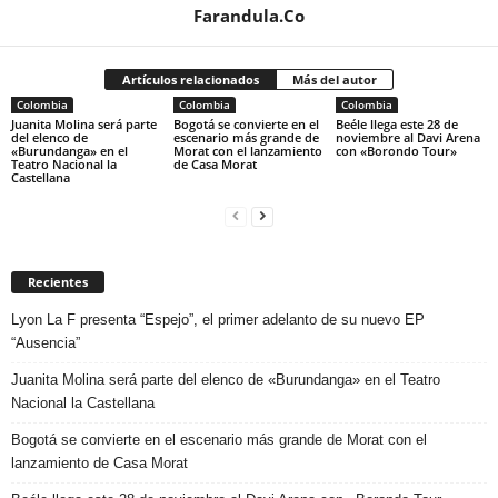
Farandula.Co
Artículos relacionados
Más del autor
Colombia
Colombia
Colombia
Juanita Molina será parte
Bogotá se convierte en el
Beéle llega este 28 de
del elenco de
escenario más grande de
noviembre al Davi Arena
«Burundanga» en el
Morat con el lanzamiento
con «Borondo Tour»
Teatro Nacional la
de Casa Morat
Castellana
Recientes
Lyon La F presenta “Espejo”, el primer adelanto de su nuevo EP
“Ausencia”
Juanita Molina será parte del elenco de «Burundanga» en el Teatro
Nacional la Castellana
Bogotá se convierte en el escenario más grande de Morat con el
lanzamiento de Casa Morat