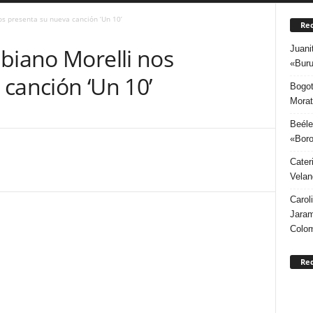
os presenta su nueva canción ‘Un 10’
Rec
Juani
biano Morelli nos
«Buru
canción ‘Un 10’
Bogot
Morat
Beéle
«Boro
Cater
Velan
Carol
Jaram
Colo
Re