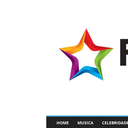
–
HOME
MUSICA
CELEBRIDAD
F