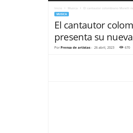
a
Inicio
Musica
El cantautor colombiano Morelli n
r
MUSICA
a
El cantautor colom
n
d
presenta su nueva 
u
l
a
Por
Prensa de artistas
-
26 abril, 2023
670
.
C
O
N
o
t
i
c
i
a
s
d
e