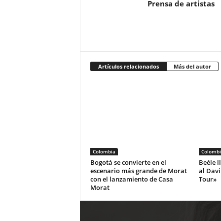
Prensa de artistas
Artículos relacionados
Más del autor
Colombia
Colombi
Bogotá se convierte en el
Beéle l
escenario más grande de Morat
al Dav
con el lanzamiento de Casa
Tour»
Morat