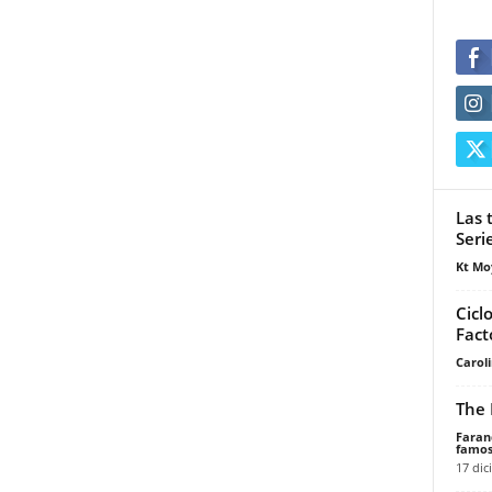
Las 
Seri
Kt Mo
Cicl
Fact
Carol
The 
Faran
famos
17 dic