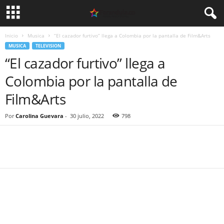
Inicio
Musica
“El cazador furtivo” llega a Colombia por la pantalla de Film&Arts
MUSICA
TELEVISION
“El cazador furtivo” llega a
Colombia por la pantalla de
Film&Arts
Por
Carolina Guevara
-
30 julio, 2022
798