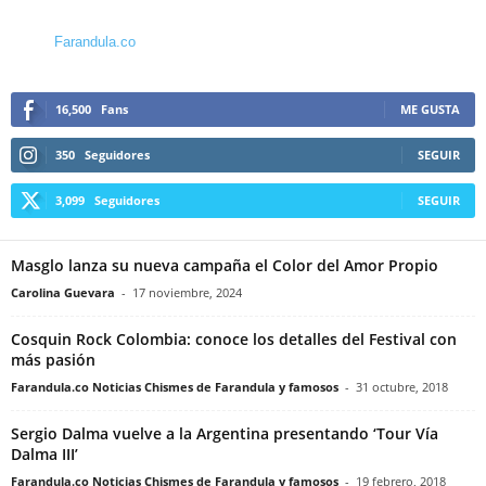
Farandula.co
16,500
Fans
ME GUSTA
350
Seguidores
SEGUIR
3,099
Seguidores
SEGUIR
Masglo lanza su nueva campaña el Color del Amor Propio
Carolina Guevara
-
17 noviembre, 2024
Cosquin Rock Colombia: conoce los detalles del Festival con
más pasión
Farandula.co Noticias Chismes de Farandula y famosos
-
31 octubre, 2018
Sergio Dalma vuelve a la Argentina presentando ‘Tour Vía
Dalma III’
Farandula.co Noticias Chismes de Farandula y famosos
-
19 febrero, 2018