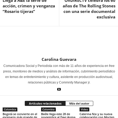
Llega a A&E la serie de
OnDIRECTV celebra los 60
acción, crimen y venganza
años de The Rolling Stones
“Rosario tijeras”
con una serie documental
exclusiva
Carolina Guevara
Comunicadora Social y Periodista con más de 11 años de experiencia en free
press, monitoreo de medios y análisis de información, cubrimiento periodístico
en temas de entretenimiento y cultura, asistente en producción audiovisual,
relaciones públicas y Commnity Manager jr.
Artículos relacionados
Más del autor
Colombia
Colombia
Video
Bogotá se convierte en el
Beéle llega este 28 de
Caterina Nix y su nueva
escenario más grande de
noviembre al Davi Arena
colaboración con Morten