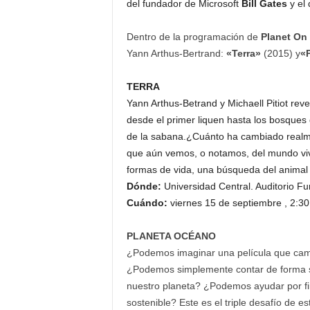
del fundador de Microsoft
Bill Gates
y el 
Dentro de la programación de
Planet On
Yann Arthus-Bertrand:
«Terra»
(2015) y
«
TERRA
Yann Arthus-Betrand y Michaell Pitiot reve
desde el primer liquen hasta los bosques 
de la sabana.¿Cuánto ha cambiado realme
que aún vemos, o notamos, del mundo vivi
formas de vida, una búsqueda del animal
Dónde:
Universidad Central. Auditorio Fu
Cuándo:
viernes 15 de septiembre , 2:30
PLANETA OCÉANO
¿Podemos imaginar una película que camb
¿Podemos simplemente contar de forma si
nuestro planeta? ¿Podemos ayudar por fin
sostenible? Este es el triple desafío de 