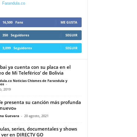
Farandula.co
16,500
Fans
ME GUSTA
350
Seguidores
SEGUIR
3,099
Seguidores
SEGUIR
ai ya cuenta con su placa en el
eo de Mi Teleférico’ de Bolivia
dula.co Noticias Chismes de Farandula y
os
-
io, 2019
fe presenta su canción más profunda
 nuevo»
ina Guevara
-
20 agosto, 2021
culas, series, documentales y shows
 ver en DIRECTV GO