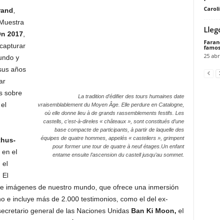
Carol
rand
,
 Muestra
Lleg
On 2017
,
Faran
 capturar
famos
25 abr
undo y
 sus años
ar
s sobre
La tradition d’édifier des tours humaines date
el
vraisemblablement du Moyen Âge. Elle perdure en Catalogne,
où elle donne lieu à de grands rassemblements festifs. Les
castells, c’est-à-direles « châteaux », sont constitués d’une
base compacte de participants, à partir de laquelle des
équipes de quatre hommes, appelés « casteliers », grimpent
thus-
pour former une tour de quatre à neuf étages.Un enfant
 en el
entame ensuite l’ascension du castell jusqu’au sommet.
 el
 El
s e imágenes de nuestro mundo, que ofrece una inmersión
no e incluye más de 2.000 testimonios, como el del ex-
-secretario general de las Naciones Unidas
Ban Ki Moon,
el