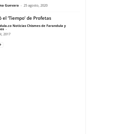
ina Guevara
-
25 agosto, 2020
ó el ‘Tiempo’ de Profetas
dula.co Noticias Chismes de Farandula y
os
-
il, 2017