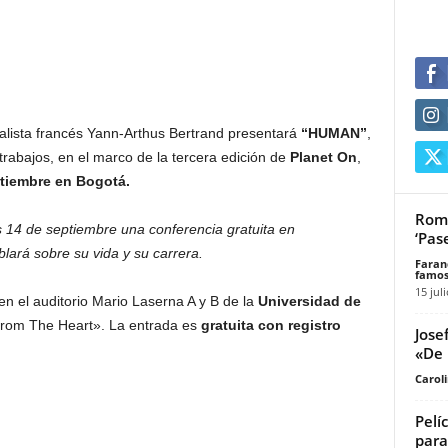
ntalista francés Yann-Arthus Bertrand presentará
“HUMAN”
,
rabajos, en el marco de la tercera edición de
Planet On
,
ptiembre en Bogotá.
Romb
s 14 de septiembre una conferencia gratuita en
‘Pas
lará sobre su vida y su carrera.
Faran
famos
15 jul
n el auditorio Mario Laserna A y B de la
Universidad de
«From The Heart». La entrada es
gratuita con registro
Jose
«De
Carol
Pelí
para