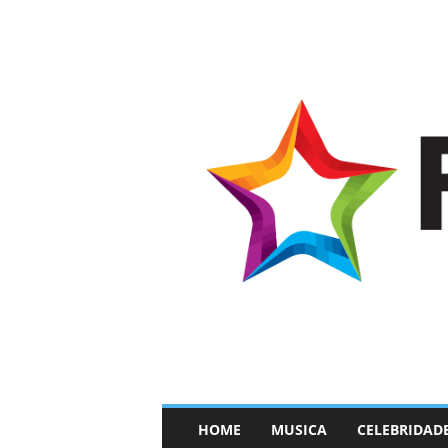
–
HOME
MUSICA
CELEBRIDAD
F