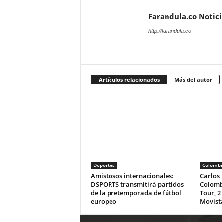
Farandula.co Notic
http://farandula.co
Artículos relacionados
Más del autor
Deportes
Colombi
Amistosos internacionales:
Carlos 
DSPORTS transmitirá partidos
Colomb
de la pretemporada de fútbol
Tour, 2
europeo
Movist