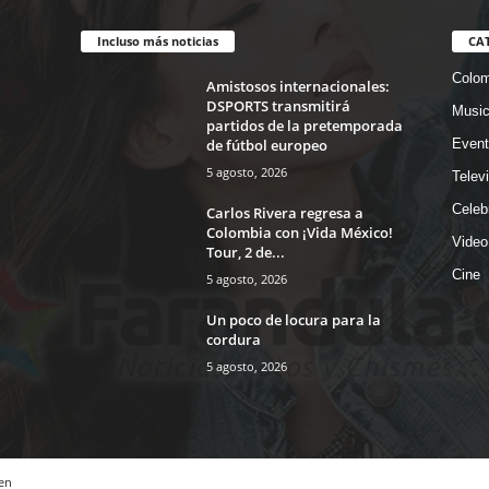
Incluso más noticias
CA
Colom
Amistosos internacionales:
DSPORTS transmitirá
Musi
partidos de la pretemporada
de fútbol europeo
Event
5 agosto, 2026
Telev
Celeb
Carlos Rivera regresa a
Colombia con ¡Vida México!
Video
Tour, 2 de...
Cine
5 agosto, 2026
Un poco de locura para la
cordura
5 agosto, 2026
en