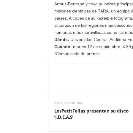
Arthus-Bertrand y cuyo guionista principal 
misiones científicas de TARA, un equipo ú
países. A través de su increíble fotografí
al corazón de las regiones más desconoci
humanas más maravillosas como las más t
Dónde:
Universidad Central. Auditorio Fu
Cuándo:
martes 12 de septiembre, 4:30 
*Comunicado de prensa
Artículo anterior
LosPetitFellas presentan su disco
‘I.D.E.A.S’