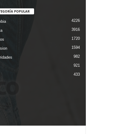
TEGORÍA POPULAR
4226
bia
3916
ca
1720
os
1594
ision
982
ridades
921
433