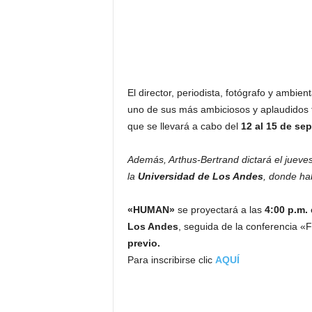
F
a
m
o
s
o
s
El director, periodista, fotógrafo y ambie
uno de sus más ambiciosos y aplaudidos t
que se llevará a cabo del
12 al 15 de se
Además, Arthus-Bertrand dictará el jueve
la
Universidad de Los Andes
, donde hab
«HUMAN»
se proyectará a las
4:00 p.m.
e
Los Andes
, seguida de la conferencia 
previo.
Para inscribirse clic
AQUÍ