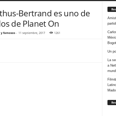
Rec
rthus-Bertrand es uno de
Amist
dos de Planet On
parti
Carlo
 y famosos
-
11 septiembre, 2017
1261
Méxic
Bogo
Un po
La se
a Net
mundi
Film&
Latin
Mado
Re