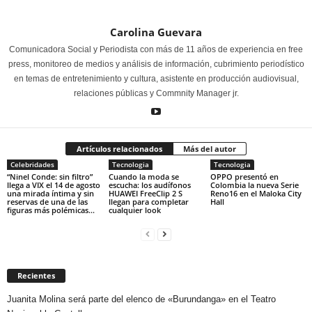
Carolina Guevara
Comunicadora Social y Periodista con más de 11 años de experiencia en free
press, monitoreo de medios y análisis de información, cubrimiento periodístico
en temas de entretenimiento y cultura, asistente en producción audiovisual,
relaciones públicas y Commnity Manager jr.
Artículos relacionados
Más del autor
Celebridades
Tecnologia
Tecnologia
“Ninel Conde: sin filtro”
Cuando la moda se
OPPO presentó en
llega a VIX el 14 de agosto
escucha: los audífonos
Colombia la nueva Serie
una mirada íntima y sin
HUAWEI FreeClip 2 S
Reno16 en el Maloka City
reservas de una de las
llegan para completar
Hall
figuras más polémicas...
cualquier look
Recientes
Juanita Molina será parte del elenco de «Burundanga» en el Teatro