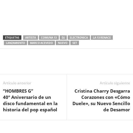
ETIQUETAS
ARTISTA
COMUNA 13
DJ
ELECTRONICA
LA 13 RENACE
LANZAMIENTO
MARCO ACEVEDO
NUEVO
SET
Artículo anterior
Artículo siguiente
“HOMBRES G”
Cristina Charry Desgarra
40º Aniversario de un
Corazones con «Cómo
disco fundamental en la
Duele», su Nuevo Sencillo
historia del pop español
de Desamor