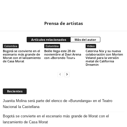
Prensa de artistas
Artículos relacionados
Más del autor
Colombia
Colombia
Video
Bogotá se convierte en el
Beéle llega este 28 de
Caterina Nix y su nueva
escenario más grande de
noviembre al Davi Arena
colaboración con Morten
Morat con el lanzamiento
con «Borondo Tour»
Veland para la versión
de Casa Morat
metal de California
Dreamin
Recientes
Juanita Molina será parte del elenco de «Burundanga» en el Teatro
Nacional la Castellana
Bogotá se convierte en el escenario más grande de Morat con el
lanzamiento de Casa Morat