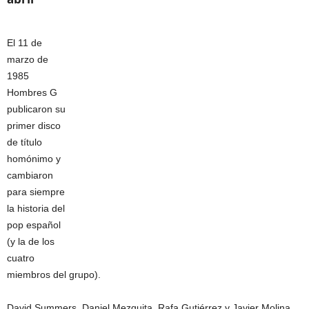
El 11 de
marzo de
1985
Hombres G
publicaron su
primer disco
de título
homónimo y
cambiaron
para siempre
la historia del
pop español
(y la de los
cuatro
miembros del grupo).
David Summers, Daniel Mezquita, Rafa Gutiérrez y Javier Molina