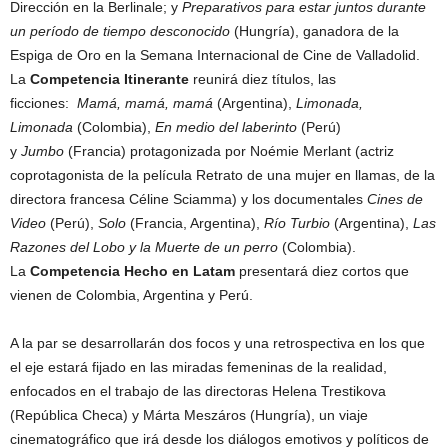
Dirección en la Berlinale; y
Preparativos para estar juntos durante
un período de tiempo desconocido
(Hungría), ganadora de la
Espiga de Oro en la Semana Internacional de Cine de Valladolid.
La
Competencia Itinerante
reunirá diez títulos, las
ficciones:
Mamá, mamá, mamá
(Argentina),
Limonada,
Limonada
(Colombia),
En medio del laberinto
(Perú)
y
Jumbo
(Francia) protagonizada por Noémie Merlant (actriz
coprotagonista de la película Retrato de una mujer en llamas, de la
directora francesa Céline Sciamma) y los documentales
Cines de
Video
(Perú),
Solo
(Francia, Argentina),
Río Turbio
(Argentina),
Las
Razones del Lobo y la Muerte de un perro
(Colombia).
La
Competencia Hecho en Latam
presentará diez cortos que
vienen de Colombia, Argentina y Perú.
A la par se desarrollarán dos focos y una retrospectiva en los que
el eje estará fijado en las miradas femeninas de la realidad,
enfocados en el trabajo de las directoras Helena Trestikova
(República Checa) y Márta Meszáros (Hungría), un viaje
cinematográfico que irá desde los diálogos emotivos y políticos de