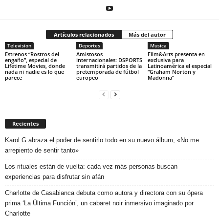
Artículos relacionados
Más del autor
Television
Deportes
Musica
Estrenos “Rostros del
Amistosos
Film&Arts presenta en
engaño”, especial de
internacionales: DSPORTS
exclusiva para
Lifetime Movies, donde
transmitirá partidos de la
Latinoamérica el especial
nada ni nadie es lo que
pretemporada de fútbol
“Graham Norton y
parece
europeo
Madonna”
Recientes
Karol G abraza el poder de sentirlo todo en su nuevo álbum, «No me
arrepiento de sentir tanto»
Los rituales están de vuelta: cada vez más personas buscan
experiencias para disfrutar sin afán
Charlotte de Casabianca debuta como autora y directora con su ópera
prima ‘La Última Función’, un cabaret noir inmersivo imaginado por
Charlotte