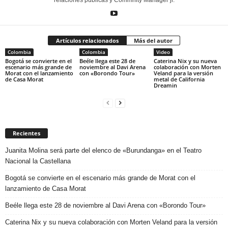
Artículos relacionados
Más del autor
Colombia
Colombia
Video
Bogotá se convierte en el
Beéle llega este 28 de
Caterina Nix y su nueva
escenario más grande de
noviembre al Davi Arena
colaboración con Morten
Morat con el lanzamiento
con «Borondo Tour»
Veland para la versión
de Casa Morat
metal de California
Dreamin
Recientes
Juanita Molina será parte del elenco de «Burundanga» en el Teatro
Nacional la Castellana
Bogotá se convierte en el escenario más grande de Morat con el
lanzamiento de Casa Morat
Beéle llega este 28 de noviembre al Davi Arena con «Borondo Tour»
Caterina Nix y su nueva colaboración con Morten Veland para la versión