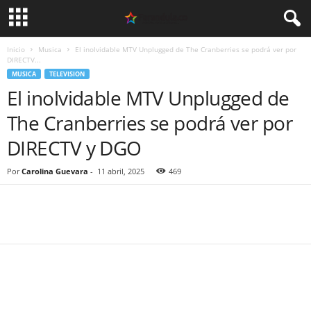
Inicio
Musica
El inolvidable MTV Unplugged de The Cranberries se podrá ver por
DIRECTV...
MUSICA
TELEVISION
El inolvidable MTV Unplugged de
The Cranberries se podrá ver por
DIRECTV y DGO
Por
Carolina Guevara
-
11 abril, 2025
469