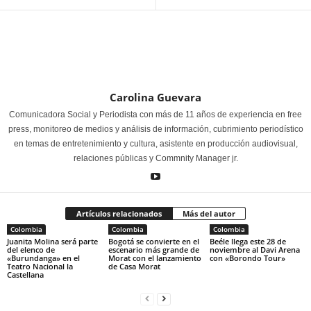
Carolina Guevara
Comunicadora Social y Periodista con más de 11 años de experiencia en free
press, monitoreo de medios y análisis de información, cubrimiento periodístico
en temas de entretenimiento y cultura, asistente en producción audiovisual,
relaciones públicas y Commnity Manager jr.
Artículos relacionados
Más del autor
Colombia
Colombia
Colombia
Juanita Molina será parte
Bogotá se convierte en el
Beéle llega este 28 de
del elenco de
escenario más grande de
noviembre al Davi Arena
«Burundanga» en el
Morat con el lanzamiento
con «Borondo Tour»
Teatro Nacional la
de Casa Morat
Castellana