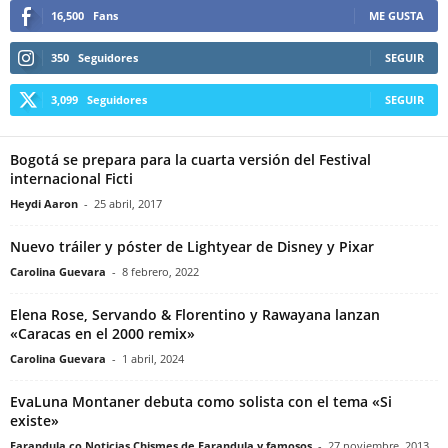
16,500
Fans
ME GUSTA
350
Seguidores
SEGUIR
3,099
Seguidores
SEGUIR
Bogotá se prepara para la cuarta versión del Festival
internacional Ficti
Heydi Aaron
-
25 abril, 2017
Nuevo tráiler y póster de Lightyear de Disney y Pixar
Carolina Guevara
-
8 febrero, 2022
Elena Rose, Servando & Florentino y Rawayana lanzan
«Caracas en el 2000 remix»
Carolina Guevara
-
1 abril, 2024
EvaLuna Montaner debuta como solista con el tema «Si
existe»
Farandula.co Noticias Chismes de Farandula y famosos
-
27 noviembre, 2013