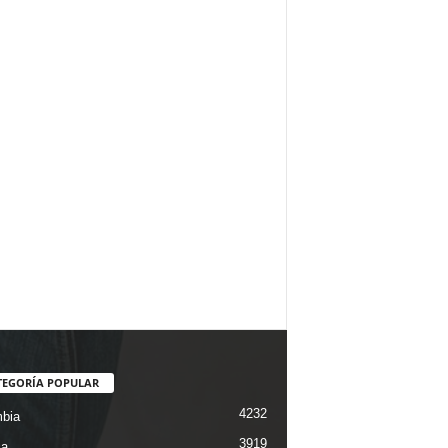
TEGORÍA POPULAR
4232
bia
3919
ca