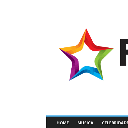
–
HOME
MUSICA
CELEBRIDAD
F