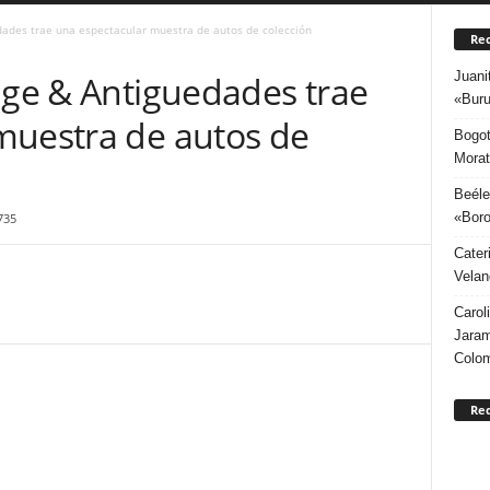
dades trae una espectacular muestra de autos de colección
Rec
Juani
age & Antiguedades trae
«Buru
muestra de autos de
Bogot
Morat
Beéle
«Boro
735
Cater
Velan
Carol
Jaram
Colo
Re