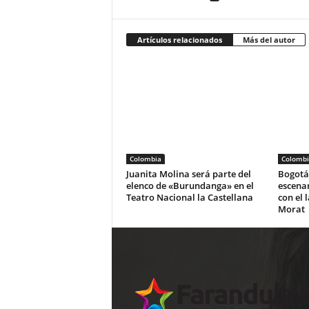
Artículos relacionados
Más del autor
Colombia
Colombi
Juanita Molina será parte del
Bogotá 
elenco de «Burundanga» en el
escena
Teatro Nacional la Castellana
con el 
Morat