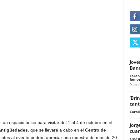
Jove
Banc
Faran
famos
9 octu
‘Bri
cant
Carol
un espacio único para visitar del 1 al 4 de octubre en el
Jorg
 Antigüedades
, que se llevará a cabo en el
Centro de
cuar
tentes al evento podrán apreciar una muestra de más de 20
Ernes