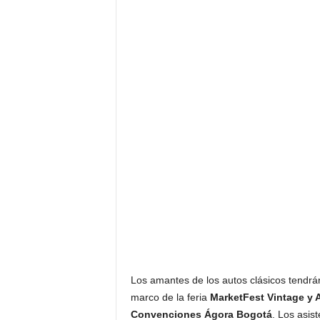
F
a
m
o
s
o
s
Los amantes de los autos clásicos tendrán 
marco de la feria
MarketFest Vintage y
Convenciones Ágora Bogotá
. Los asis