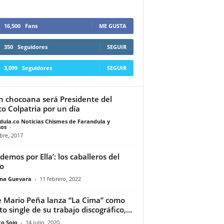
16,500
Fans
ME GUSTA
350
Seguidores
SEGUIR
3,099
Seguidores
SEGUIR
n chocoana será Presidente del
o Colpatria por un día
dula.co Noticias Chismes de Farandula y
os
-
bre, 2017
ndemos por Ella’: los caballeros del
o
ina Guevara
-
11 febrero, 2022
e Mario Peña lanza “La Cima” como
to single de su trabajo discográfico,...
to Sojo
-
14 julio, 2020