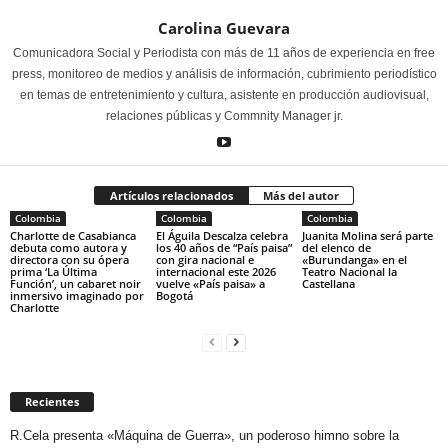
Carolina Guevara
Comunicadora Social y Periodista con más de 11 años de experiencia en free
press, monitoreo de medios y análisis de información, cubrimiento periodístico
en temas de entretenimiento y cultura, asistente en producción audiovisual,
relaciones públicas y Commnity Manager jr.
Artículos relacionados
Más del autor
Colombia
Colombia
Colombia
Charlotte de Casabianca
El Águila Descalza celebra
Juanita Molina será parte
debuta como autora y
los 40 años de “País paisa”
del elenco de
directora con su ópera
con gira nacional e
«Burundanga» en el
prima ‘La Última
internacional este 2026
Teatro Nacional la
Función’, un cabaret noir
vuelve «País paisa» a
Castellana
inmersivo imaginado por
Bogotá
Charlotte
Recientes
R.Cela presenta «Máquina de Guerra», un poderoso himno sobre la