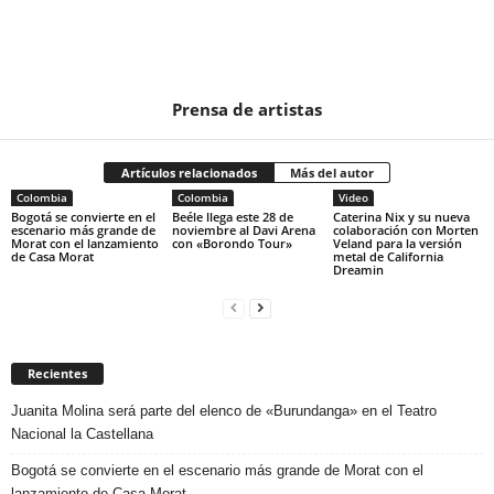
Prensa de artistas
Artículos relacionados
Más del autor
Colombia
Colombia
Video
Bogotá se convierte en el
Beéle llega este 28 de
Caterina Nix y su nueva
escenario más grande de
noviembre al Davi Arena
colaboración con Morten
Morat con el lanzamiento
con «Borondo Tour»
Veland para la versión
de Casa Morat
metal de California
Dreamin
Recientes
Juanita Molina será parte del elenco de «Burundanga» en el Teatro
Nacional la Castellana
Bogotá se convierte en el escenario más grande de Morat con el
lanzamiento de Casa Morat