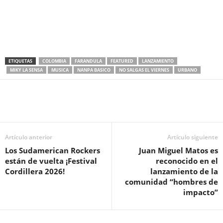
ETIQUETAS
COLOMBIA
FARANDULA
FEATURED
LANZAMIENTO
MIKY LA SENSA
MUSICA
NANPA BASICO
NO SALGAS EL VIERNES
URBANO
Artículo anterior
Artículo siguiente
Los Sudamerican Rockers
Juan Miguel Matos es
están de vuelta ¡Festival
reconocido en el
Cordillera 2026!
lanzamiento de la
comunidad “hombres de
impacto”