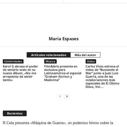
Maria Espases
Artículos relacionados
Más del autor
Celebridades
Musica
Video
Karol G abraza el poder
Film&Arts presenta en
Carlos Vives estrena el
de sentirlo todo en su
exclusiva para
video de “Buscando el
nuevo álbum, «No me
Latinoamérica el especial
Mar” junto a Juan Luis
arrepiento de sentir
“Graham Norton y
Guerra, una de las
tanto»
Madonna”
colaboraciones más
especiales de El Último
Disco, Vol....
Recientes
R.Cela presenta «Máquina de Guerra», un poderoso himno sobre la