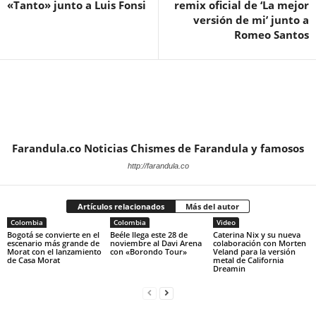
«Tanto» junto a Luis Fonsi
remix oficial de ‘La mejor
versión de mi’ junto a
Romeo Santos
Farandula.co Noticias Chismes de Farandula y famosos
http://farandula.co
Artículos relacionados
Más del autor
Colombia
Colombia
Video
Bogotá se convierte en el
Beéle llega este 28 de
Caterina Nix y su nueva
escenario más grande de
noviembre al Davi Arena
colaboración con Morten
Morat con el lanzamiento
con «Borondo Tour»
Veland para la versión
de Casa Morat
metal de California
Dreamin