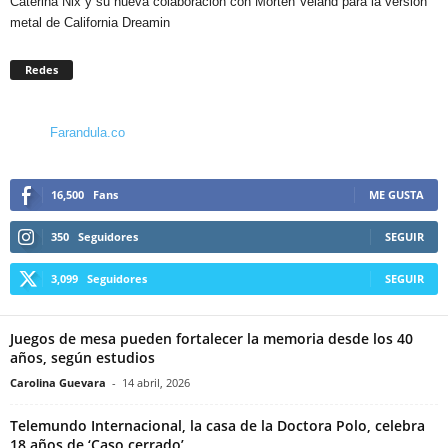
Caterina Nix y su nueva colaboración con Morten Veland para la versión
metal de California Dreamin
Redes
Farandula.co
16,500
Fans
ME GUSTA
350
Seguidores
SEGUIR
3,099
Seguidores
SEGUIR
Juegos de mesa pueden fortalecer la memoria desde los 40
años, según estudios
Carolina Guevara
-
14 abril, 2026
Telemundo Internacional, la casa de la Doctora Polo, celebra
18 años de ‘Caso cerrado’