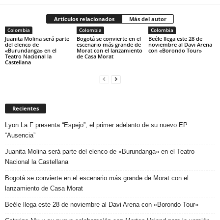
Artículos relacionados
Más del autor
Colombia
Colombia
Colombia
Juanita Molina será parte
Bogotá se convierte en el
Beéle llega este 28 de
del elenco de
escenario más grande de
noviembre al Davi Arena
«Burundanga» en el
Morat con el lanzamiento
con «Borondo Tour»
Teatro Nacional la
de Casa Morat
Castellana
Recientes
Lyon La F presenta “Espejo”, el primer adelanto de su nuevo EP
“Ausencia”
Juanita Molina será parte del elenco de «Burundanga» en el Teatro
Nacional la Castellana
Bogotá se convierte en el escenario más grande de Morat con el
lanzamiento de Casa Morat
Beéle llega este 28 de noviembre al Davi Arena con «Borondo Tour»