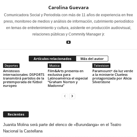
Carolina Guevara
Comunicadora Social y Periodista con más de 11 años de experiencia en free
press, monitoreo de medios y análisis de información, cubrimiento periodístico
en temas de entretenimiento y cultura, asistente en producción audiovisual,
relaciones públicas y Commnity Manager jr.
Artículos relacionados
Más del autor
Deportes
Musica
Television
Amistosos
Film&Arts presenta en
Paramount+ da luz verde
internacionales: DSPORTS
exclusiva para
a la miniserie Clueless
transmitirá partidos de la
Latinoamérica el especial
protagonizada por Alicia
pretemporada de fútbol
“Graham Norton y
Silverstone
europeo
Madonna”
Recientes
Juanita Molina será parte del elenco de «Burundanga» en el Teatro
Nacional la Castellana