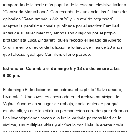
temporada de la serie más popular de la escena televisiva italiana
“Comisario Montalbano”. Con récords de audiencia, los últimos dos
episodios
“Salvo amado, Livia mía”
y “
La red de seguridad
”
adaptan la penúltima novela publicada por el escritor Camilleri
antes de su fallecimiento y ambos son dirigidos por el propio
protagonista Luca Zingaretti, quien recogió el legado de Alberto
Sironi, eterno director de la ficción a lo largo de más de 20 años,
que falleció, igual que Camilleri, el año pasado.
Estreno en Colombia el domingo 6 y 13 de diciembre a las
6:00 pm.
El domingo 6 de diciembre se estrena el capítulo “Salvo amado,
Livia mía “. Una joven es asesinada en el archivo municipal de
Vigàta. Aunque es su lugar de trabajo, nadie entiende por qué
estaba allí, ya que las oficinas permanecían cerradas por reformas.
Las investigaciones sacan a la luz la variada personalidad de la
víctima, sus múltiples vidas y el vínculo con Livia, la eterna novia
de Montalbano. Uno tras otro, varios personajes son considerados