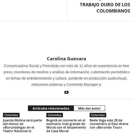
TRABAJO DURO DE LOS
COLOMBIANOS
Carolina Guevara
Comunicadora Social y Periodista con más de 11 años de experiencia en free
press, monitoreo de medios y análisis de información, cubrimiento periodístico
en temas de entretenimiento y cultura, asistente en producción audiovisual,
relaciones públicas y Commnity Manager jr.
Artículos relacionados
Más del autor
Colombia
Colombia
Colombia
Juanita Molina será parte
Bogotá se convierte en el
Beéle llega este 28 de
del elenco de
escenario más grande de
noviembre al Davi Arena
«Burundanga» en el
Morat con el lanzamiento
con «Borondo Tour»
Teatro Nacional la
de Casa Morat