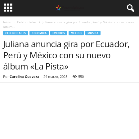
Inicio
Celebridades
Juliana anuncia gira por Ecuador, Perú y México con su nuevo
álbum...
CELEBRIDADES
COLOMBIA
EVENTOS
MEXICO
MUSICA
Juliana anuncia gira por Ecuador,
Perú y México con su nuevo
álbum «La Pista»
Por
Carolina Guevara
-
24 marzo, 2025
550