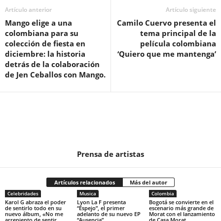
Artículo anterior
Artículo siguiente
Mango elige a una
Camilo Cuervo presenta el
colombiana para su
tema principal de la
colección de fiesta en
película colombiana
diciembre: la historia
‘Quiero que me mantenga’
detrás de la colaboración
de Jen Ceballos con Mango.
Prensa de artistas
Artículos relacionados
Más del autor
Celebridades
Musica
Colombia
Karol G abraza el poder
Lyon La F presenta
Bogotá se convierte en el
de sentirlo todo en su
“Espejo”, el primer
escenario más grande de
nuevo álbum, «No me
adelanto de su nuevo EP
Morat con el lanzamiento
arrepiento de sentir
“Ausencia”
de Casa Morat