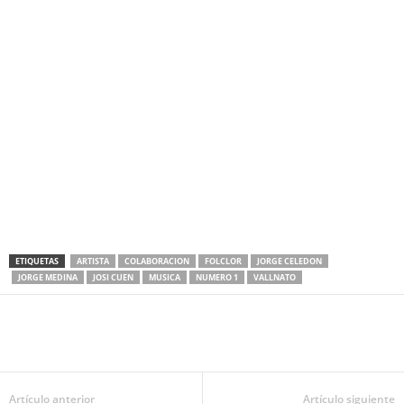
ETIQUETAS
ARTISTA
COLABORACION
FOLCLOR
JORGE CELEDON
JORGE MEDINA
JOSI CUEN
MUSICA
NUMERO 1
VALLNATO
Artículo anterior
Artículo siguiente