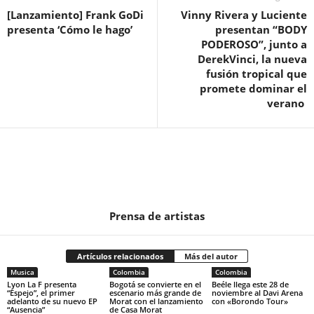
[Lanzamiento] Frank GoDi
Vinny Rivera y Luciente
presenta ‘Cómo le hago’
presentan “BODY
PODEROSO”, junto a
DerekVinci, la nueva
fusión tropical que
promete dominar el
verano
Prensa de artistas
Artículos relacionados
Más del autor
Musica
Colombia
Colombia
Lyon La F presenta
Bogotá se convierte en el
Beéle llega este 28 de
“Espejo”, el primer
escenario más grande de
noviembre al Davi Arena
adelanto de su nuevo EP
Morat con el lanzamiento
con «Borondo Tour»
“Ausencia”
de Casa Morat