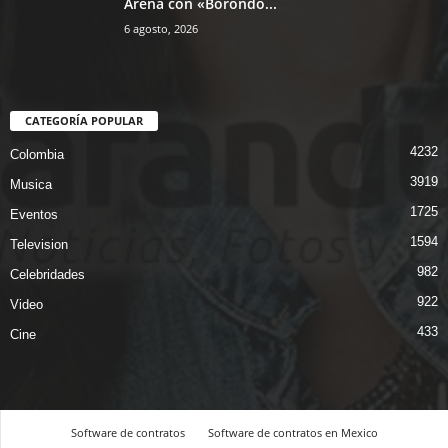
Arena con «Borondo...
6 agosto, 2026
CATEGORÍA POPULAR
4232
Colombia
3919
Musica
1725
Eventos
1594
Television
982
Celebridades
922
Video
433
Cine
Software de contratos
Software de contratos en Mexico