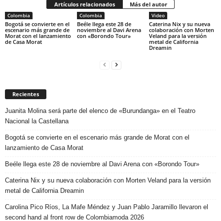
Artículos relacionados
Más del autor
Colombia
Colombia
Video
Bogotá se convierte en el
Beéle llega este 28 de
Caterina Nix y su nueva
escenario más grande de
noviembre al Davi Arena
colaboración con Morten
Morat con el lanzamiento
con «Borondo Tour»
Veland para la versión
de Casa Morat
metal de California
Dreamin
Recientes
Juanita Molina será parte del elenco de «Burundanga» en el Teatro
Nacional la Castellana
Bogotá se convierte en el escenario más grande de Morat con el
lanzamiento de Casa Morat
Beéle llega este 28 de noviembre al Davi Arena con «Borondo Tour»
Caterina Nix y su nueva colaboración con Morten Veland para la versión
metal de California Dreamin
Carolina Pico Ríos, La Mafe Méndez y Juan Pablo Jaramillo llevaron el
second hand al front row de Colombiamoda 2026