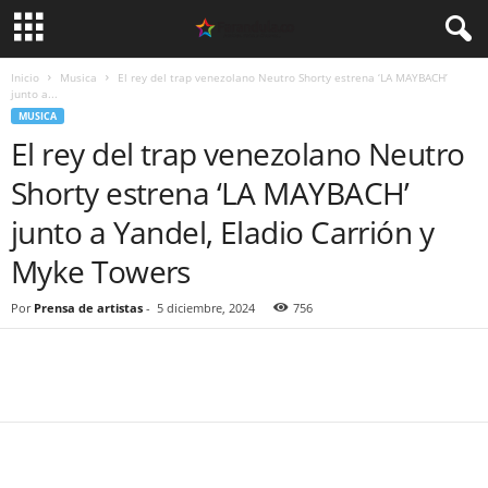
Inicio
Musica
El rey del trap venezolano Neutro Shorty estrena ‘LA MAYBACH’
junto a...
MUSICA
El rey del trap venezolano Neutro
Shorty estrena ‘LA MAYBACH’
junto a Yandel, Eladio Carrión y
Myke Towers
Por
Prensa de artistas
-
5 diciembre, 2024
756