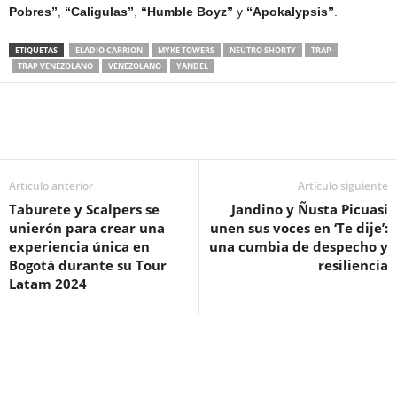
Pobres”
,
“Caligulas”
,
“Humble Boyz”
y
“Apokalypsis”
.
ETIQUETAS
ELADIO CARRION
MYKE TOWERS
NEUTRO SHORTY
TRAP
TRAP VENEZOLANO
VENEZOLANO
YANDEL
Artículo anterior
Artículo siguiente
Taburete y Scalpers se
Jandino y Ñusta Picuasi
unierón para crear una
unen sus voces en ‘Te dije’:
experiencia única en
una cumbia de despecho y
Bogotá durante su Tour
resiliencia
Latam 2024