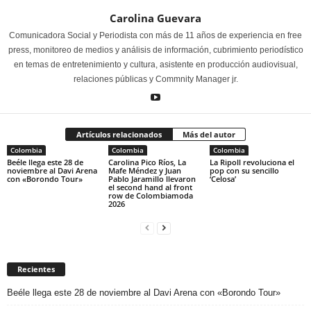
Carolina Guevara
Comunicadora Social y Periodista con más de 11 años de experiencia en free
press, monitoreo de medios y análisis de información, cubrimiento periodístico
en temas de entretenimiento y cultura, asistente en producción audiovisual,
relaciones públicas y Commnity Manager jr.
Artículos relacionados
Más del autor
Colombia
Colombia
Colombia
Beéle llega este 28 de
Carolina Pico Ríos, La
La Ripoll revoluciona el
noviembre al Davi Arena
Mafe Méndez y Juan
pop con su sencillo
con «Borondo Tour»
Pablo Jaramillo llevaron
‘Celosa’
el second hand al front
row de Colombiamoda
2026
Recientes
Beéle llega este 28 de noviembre al Davi Arena con «Borondo Tour»