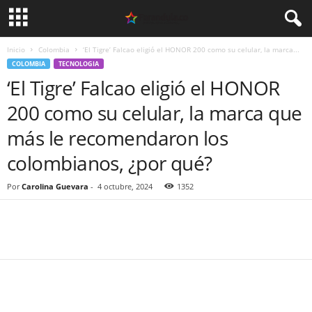
Inicio
Colombia
‘El Tigre’ Falcao eligió el HONOR 200 como su celular, la marca...
COLOMBIA
TECNOLOGIA
‘El Tigre’ Falcao eligió el HONOR
200 como su celular, la marca que
más le recomendaron los
colombianos, ¿por qué?
Por
Carolina Guevara
-
4 octubre, 2024
1352