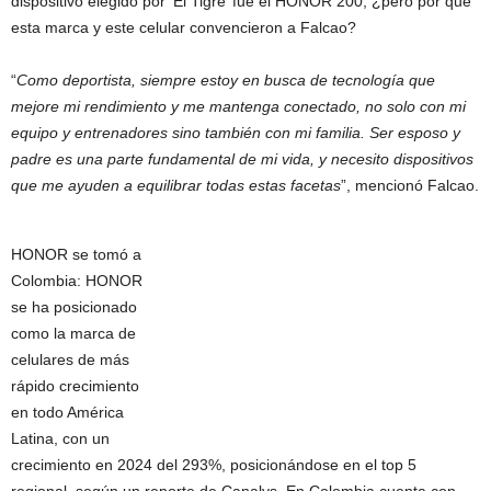
dispositivo elegido por ‘El Tigre’ fue el HONOR 200, ¿pero por qué
esta marca y este celular convencieron a Falcao?
“
Como deportista, siempre estoy en busca de tecnología que
mejore mi rendimiento y me mantenga conectado, no solo con mi
equipo y entrenadores sino también con mi familia. Ser esposo y
padre es una parte fundamental de mi vida, y necesito dispositivos
que me ayuden a equilibrar todas estas facetas
”, mencionó Falcao.
HONOR se tomó a
Colombia: HONOR
se ha posicionado
como la marca de
celulares de más
rápido crecimiento
en todo América
Latina, con un
crecimiento en 2024 del 293%, posicionándose en el top 5
regional, según un reporte de Canalys. En Colombia cuenta con