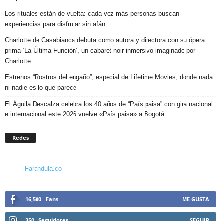
Los rituales están de vuelta: cada vez más personas buscan
experiencias para disfrutar sin afán
Charlotte de Casabianca debuta como autora y directora con su ópera
prima ‘La Última Función’, un cabaret noir inmersivo imaginado por
Charlotte
Estrenos “Rostros del engaño”, especial de Lifetime Movies, donde nada
ni nadie es lo que parece
El Águila Descalza celebra los 40 años de “País paisa” con gira nacional
e internacional este 2026 vuelve «País paisa» a Bogotá
Redes
Farandula.co
16,500
Fans
ME GUSTA
350
Seguidores
SEGUIR