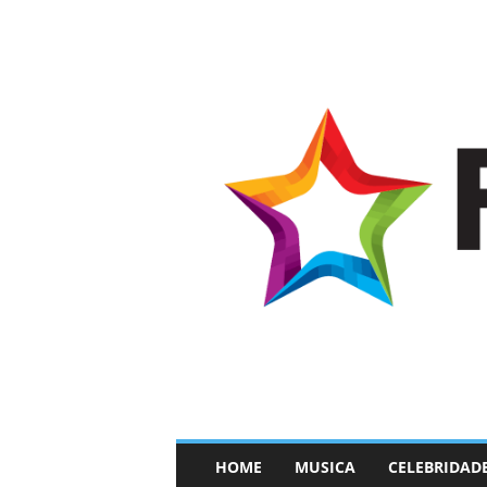
–
HOME
MUSICA
CELEBRIDAD
F