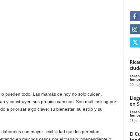
Rica
ciud
Faran
famos
20 ma
lo pueden todo. Las mamás de hoy no solo cuidan,
Lleg
an y construyen sus propios caminos. Son multitasking por
en S
 a priorizar algo clave: su bienestar, su estilo y su
Faran
famos
13 jun
laborales con mayor flexibilidad que les permitan
El C
tend
, optando en muchos casos por el trabajo independiente o