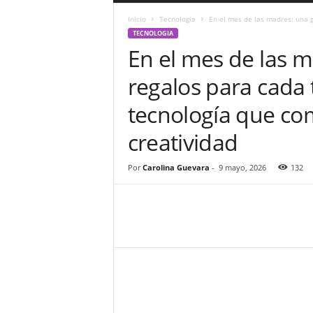
a
Inicio
Tecnologia
En el mes de las madres: una g
r
TECNOLOGIA
a
En el mes de las m
n
d
regalos para cada
u
l
tecnología que com
a
.
creatividad
C
O
N
Por
Carolina Guevara
-
9 mayo, 2026
132
o
t
i
c
i
a
s
d
e