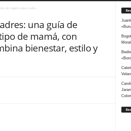
uía de regalos para cada...
Rec
Juani
adres: una guía de
«Buru
 tipo de mamá, con
Bogot
Morat
bina bienestar, estilo y
Beéle
«Boro
Cater
Velan
Carol
Jaram
Colo
Re