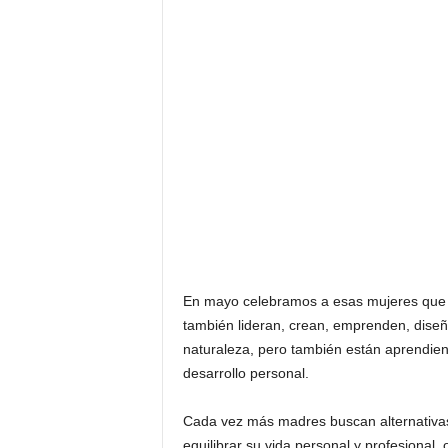
F
a
m
o
s
o
s
En mayo celebramos a esas mujeres que 
también lideran, crean, emprenden, diseñ
naturaleza, pero también están aprendiendo
desarrollo personal.
Cada vez más madres buscan alternativas 
equilibrar su vida personal y profesional