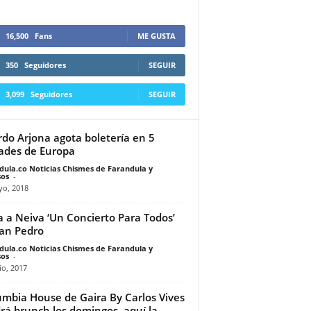
16,500
Fans
ME GUSTA
350
Seguidores
SEGUIR
3,099
Seguidores
SEGUIR
rdo Arjona agota boletería en 5
ades de Europa
dula.co Noticias Chismes de Farandula y
os
-
yo, 2018
a a Neiva ‘Un Concierto Para Todos’
an Pedro
dula.co Noticias Chismes de Farandula y
os
-
io, 2017
umbia House de Gaira By Carlos Vives
rá brunch los domingos, aquí la...