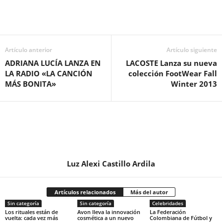
Artículo anterior
Artículo siguiente
ADRIANA LUCÍA LANZA EN
LACOSTE Lanza su nueva
LA RADIO «LA CANCIÓN
colección FootWear Fall
MÁS BONITA»
Winter 2013
Luz Alexi Castillo Ardila
Artículos relacionados
Más del autor
Sin categoría
Sin categoría
Celebridades
Los rituales están de
Avon lleva la innovación
La Federación
vuelta: cada vez más
cosmética a un nuevo
Colombiana de Fútbol y