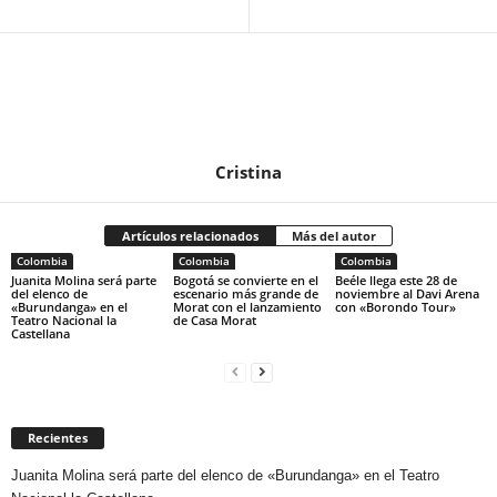
Cristina
Artículos relacionados
Más del autor
Colombia
Colombia
Colombia
Juanita Molina será parte
Bogotá se convierte en el
Beéle llega este 28 de
del elenco de
escenario más grande de
noviembre al Davi Arena
«Burundanga» en el
Morat con el lanzamiento
con «Borondo Tour»
Teatro Nacional la
de Casa Morat
Castellana
Recientes
Juanita Molina será parte del elenco de «Burundanga» en el Teatro