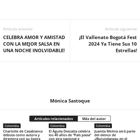
Artículo anterior
Artículo siguiente
CELEBRA AMOR Y AMISTAD
¡El Vallenato Bogotá Fest
CON LA MEJOR SALSA EN
2024 Ya Tiene Sus 10
UNA NOCHE INOLVIDABLE!
Estrellas!
Mónica Sastoque
Artículos relacionados
Más del autor
Colombia
Colombia
Colombia
Charlotte de Casabianca
El Águila Descalza celebra
Juanita Molina será parte
debuta como autora y
los 40 años de “País paisa”
del elenco de
directora con su ópera
con gira nacional e
«Burundanga» en el