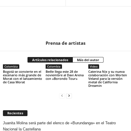
Prensa de artistas
Artículos relacionados
Más del autor
Colombia
Colombia
Video
Bogotá se convierte en el
Beéle llega este 28 de
Caterina Nix y su nueva
escenario más grande de
noviembre al Davi Arena
colaboración con Morten
Morat con el lanzamiento
con «Borondo Tour»
Veland para la versión
de Casa Morat
metal de California
Dreamin
Recientes
Juanita Molina será parte del elenco de «Burundanga» en el Teatro
Nacional la Castellana