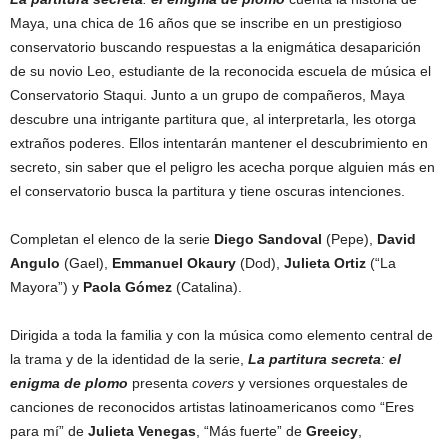
Maya, una chica de 16 años que se inscribe en un prestigioso
conservatorio buscando respuestas a la enigmática desaparición
de su novio Leo, estudiante de la reconocida escuela de música el
Conservatorio Staqui. Junto a un grupo de compañeros, Maya
descubre una intrigante partitura que, al interpretarla, les otorga
extraños poderes. Ellos intentarán mantener el descubrimiento en
secreto, sin saber que el peligro les acecha porque alguien más en
el conservatorio busca la partitura y tiene oscuras intenciones.
Completan el elenco de la serie
Diego Sandoval
(Pepe),
David
Angulo
(Gael),
Emmanuel Okaury
(Dod),
Julieta Ortiz
(“La
Mayora”) y
Paola Gómez
(Catalina).
Dirigida a toda la familia y con la música como elemento central de
la trama y de la identidad de la serie,
La partitura secreta
:
el
enigma de plomo
presenta
covers
y versiones orquestales de
canciones de reconocidos artistas latinoamericanos como “Eres
para mí” de
Julieta Venegas
, “Más fuerte” de
Greeicy
,