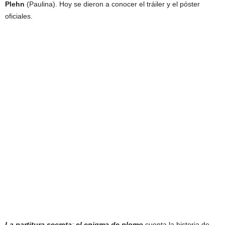
Plehn
(Paulina). Hoy se dieron a conocer el tráiler y el póster
oficiales.
La partitura secreta
:
el enigma de plomo
cuenta la historia de