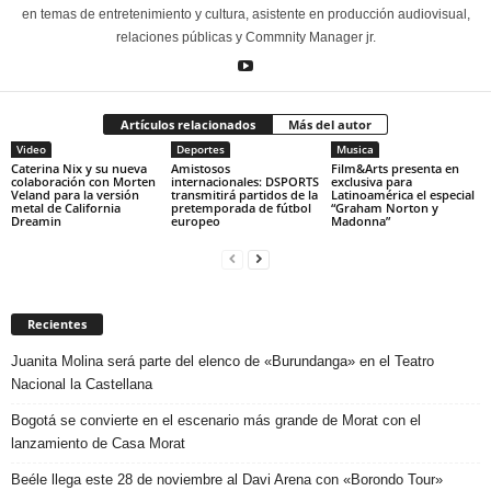
en temas de entretenimiento y cultura, asistente en producción audiovisual,
relaciones públicas y Commnity Manager jr.
Artículos relacionados
Más del autor
Video
Deportes
Musica
Caterina Nix y su nueva
Amistosos
Film&Arts presenta en
colaboración con Morten
internacionales: DSPORTS
exclusiva para
Veland para la versión
transmitirá partidos de la
Latinoamérica el especial
metal de California
pretemporada de fútbol
“Graham Norton y
Dreamin
europeo
Madonna”
Recientes
Juanita Molina será parte del elenco de «Burundanga» en el Teatro
Nacional la Castellana
Bogotá se convierte en el escenario más grande de Morat con el
lanzamiento de Casa Morat
Beéle llega este 28 de noviembre al Davi Arena con «Borondo Tour»