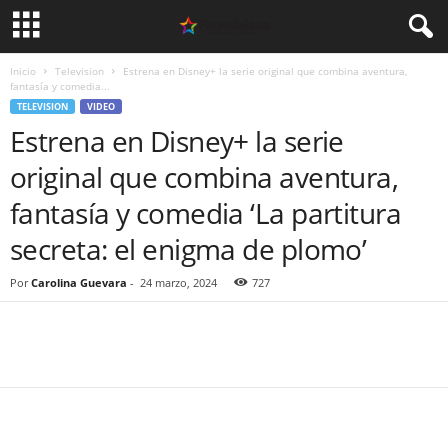
Inicio
Television
Estrena en Disney+ la serie original que combina aventura,
fantasía y comedia...
TELEVISION
VIDEO
Estrena en Disney+ la serie
original que combina aventura,
fantasía y comedia ‘La partitura
secreta: el enigma de plomo’
Por
Carolina Guevara
-
24 marzo, 2024
727