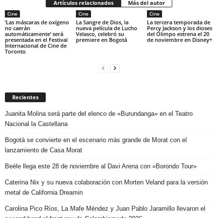
Artículos relacionados
Más del autor
Cine
Cine
Cine
‘Las máscaras de oxígeno
La Sangre de Dios, la
La tercera temporada de
no caerán
nueva película de Lucho
Percy Jackson y los dioses
automáticamente’ será
Velasco, celebró su
del Olimpo estrena el 20
presentada en el Festival
premiere en Bogotá
de noviembre en Disney+
Internacional de Cine de
Toronto
Recientes
Juanita Molina será parte del elenco de «Burundanga» en el Teatro
Nacional la Castellana
Bogotá se convierte en el escenario más grande de Morat con el
lanzamiento de Casa Morat
Beéle llega este 28 de noviembre al Davi Arena con «Borondo Tour»
Caterina Nix y su nueva colaboración con Morten Veland para la versión
metal de California Dreamin
Carolina Pico Ríos, La Mafe Méndez y Juan Pablo Jaramillo llevaron el