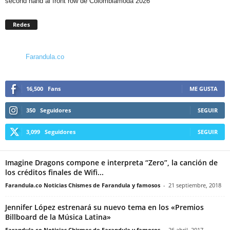
second hand al front row de Colombiamoda 2026
Redes
Farandula.co
16,500
Fans
ME GUSTA
350
Seguidores
SEGUIR
3,099
Seguidores
SEGUIR
Imagine Dragons compone e interpreta “Zero”, la canción de
los créditos finales de Wifi...
Farandula.co Noticias Chismes de Farandula y famosos
-
21 septiembre, 2018
Jennifer López estrenará su nuevo tema en los «Premios
Billboard de la Música Latina»
Farandula.co Noticias Chismes de Farandula y famosos
-
26 abril, 2017