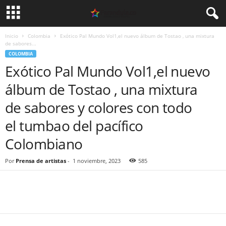
Inicio
Colombia
Exótico Pal Mundo Vol1,el nuevo álbum de Tostao , una mixtura
de sabores...
COLOMBIA
Exótico Pal Mundo Vol1,el nuevo
álbum de Tostao , una mixtura
de sabores y colores con todo
el tumbao del pacífico
Colombiano
Por
Prensa de artistas
-
1 noviembre, 2023
585