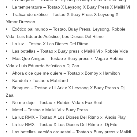
• La temperatura – Tostao X Leysong X Buay Press X Maiiki Vi
• Traficando exótico – Tostao X Buay Press X Leysong X
Yilmar Dressan
• Exótico pal mundo – Tostao, Buay Press, Leysong, Robbie
Vida, Luis Eduardo Acústico, Los Dioses Del Ritmo
• La luz – Tostao X Los Dioses Del Ritmo
• Las botellas – Tostao x Buay press x Maikii Vi x Robbie Vida
• Más Que Amigos – Tostao x Buay press x Vega x Robbie
Vida x Luis Eduardo Acústico x Dj Zaa
• Ahora dice que me quiere – Tostao x Bomby x Hamilton
• Kandela x Tostao x Mabiland
• Brinquen – Tostao x Lil Ark x X Leysong X Buay Press x Dj
Zaa
• No me dejo – Tostao x Robbie Vida x Fux Beat
• Motel – Tostao x Maikii Vi x Buay Press
• La luz RMX – Tostao X Los Dioses Del Ritmo x Alexis Play
• La luz RMX – Tostao X Los Dioses Del Ritmo x Dj Fito
• Las botellas versión orquestal – Tostao x Buay press x Maikii