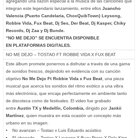
agregando una sazón especial a la música de las canciones que
integran este legendario lanzamiento, entre ellos
Juancho
Valencia (Puerto Candelaria, ChocQuibTown) Leysong,
Robbie Vida, Fux Beat, Dj Ses, Der Beat, Dj Kasper, Chiky
Records, Dj Zaa y Dj Bunde.
“NO ME DEJO” SE ENCUENTRA DISPONIBLE
EN PLATAFORMAS DIGITALES.
NO ME DEJO – TOSTAO FT ROBBIE VIDA X FUX BEAT
Este álbum promete ponernos a disfrutar a través de una gama
de sonidos frescos, dejándolo en evidencia con su canción
objetivo
No Me Dejo Ft Robbie Vida x Fux Beat
, una pieza
musical que acerca los sonidos del ritmo exótico a una vibra
más electrónica, que encaja perfectamente en ambiente tanto
de discoteca como de festivales. El video fue grabado
entre
Austin TX y Medellín, Colombia,
dirigido por
Jankii
Martínez
, quien muestra en esta ocasión un concepto más
urbano en su imagen.
• No avanzan – Tostao x Luis Eduardo acústico
• El abogado – Tostao X Leysong X Buay Press X Dela King