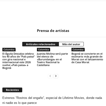
Prensa de artistas
Artículos relacionados
Más del autor
Colombia
Colombia
Colombia
El Águila Descalza celebra
Juanita Molina será parte
Bogotá se convierte en el
los 40 años de “País paisa”
del elenco de
escenario más grande de
con gira nacional e
«Burundanga» en el
Morat con el lanzamiento
internacional este 2026
Teatro Nacional la
de Casa Morat
vuelve «País paisa» a
Castellana
Bogotá
Recientes
Estrenos “Rostros del engaño”, especial de Lifetime Movies, donde nada
ni nadie es lo que parece