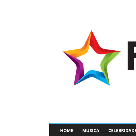
–
HOME
MUSICA
CELEBRIDAD
F