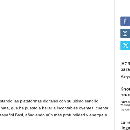
JACR
para
Maryo
Knot
reun
stando las plataformas digitales con su último sencillo,
Faran
famos
hata, que ha puesto a bailar a incontables oyentes, cuenta
29 oct
a español Basi, añadiendo aún más profundidad y energía a
La r
lleg