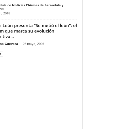
dula.co Noticias Chismes de Farandula y
os
-
il, 2018
 León presenta “Se metió el león”: el
m que marca su evolución
itiva...
ina Guevara
-
26 mayo, 2026