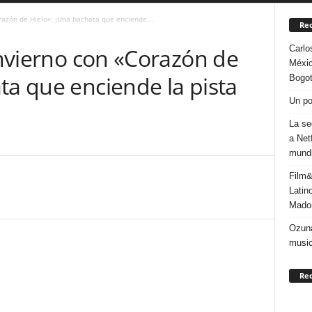
orazón de Hielo»: ¡Una bachata que enciende...
Rec
Carlo
 invierno con «Corazón de
Méxic
ta que enciende la pista
Bogo
Un po
La se
a Net
mundi
Film&
Latin
Mado
Ozuna
music
Re