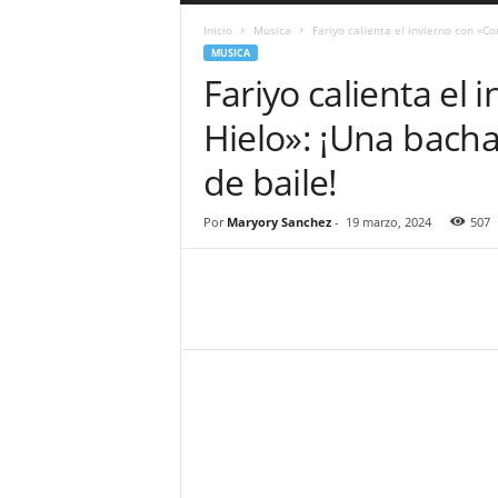
a
Inicio
Musica
Fariyo calienta el invierno con «C
r
MUSICA
a
Fariyo calienta el
n
d
Hielo»: ¡Una bacha
u
l
de baile!
a
.
C
Por
Maryory Sanchez
-
19 marzo, 2024
507
O
N
o
t
i
c
i
a
s
d
e