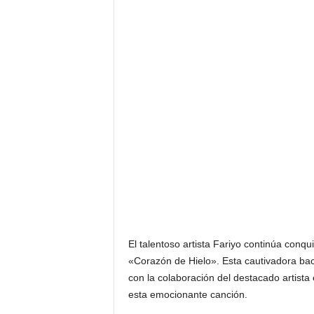
F
a
m
o
s
o
s
El talentoso artista Fariyo continúa conqui
«Corazón de Hielo». Esta cautivadora bac
con la colaboración del destacado artist
esta emocionante canción.