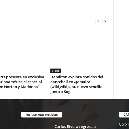
Video
ts presenta en exclusiva
Hamilton explora sonidos del
tinoamérica el especial
dancehall en «Jamaica
m Norton y Madonna”
(wiki,wiki)», su nuevo sencillo
junto a Sog
Incluso más noticias
CA
Colom
Carlos Rivera regresa a