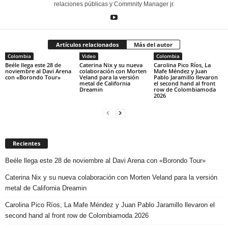
relaciones públicas y Commnity Manager jr.
Artículos relacionados
Más del autor
Colombia
Video
Colombia
Beéle llega este 28 de
Caterina Nix y su nueva
Carolina Pico Ríos, La
noviembre al Davi Arena
colaboración con Morten
Mafe Méndez y Juan
con «Borondo Tour»
Veland para la versión
Pablo Jaramillo llevaron
metal de California
el second hand al front
Dreamin
row de Colombiamoda
2026
Recientes
Beéle llega este 28 de noviembre al Davi Arena con «Borondo Tour»
Caterina Nix y su nueva colaboración con Morten Veland para la versión
metal de California Dreamin
Carolina Pico Ríos, La Mafe Méndez y Juan Pablo Jaramillo llevaron el
second hand al front row de Colombiamoda 2026