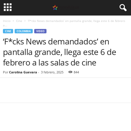
Inicio
Cine
‘F*cks News demandados’ en pantalla grande, llega este 6 de febrero
a...
CINE
COLOMBIA
VIDEO
‘F*cks News demandados’ en
pantalla grande, llega este 6 de
febrero a las salas de cine
Por
Carolina Guevara
-
3 febrero, 2025
844