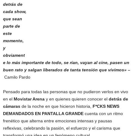
detrás de
cada show,
que sean
parte de
este
momento,
y
obviament
e lo más importante de todo, se rían, vayan al cine, pasen un
buen rato y salgan liberados de tanta tensión que vivimos» –
Camilo Pardo
Pensado para todas las personas que no pudieron verlos en vivo
en el
Movistar Arena
y en quienes quieren conocer el
detrás de
cámaras
de la noche en que hicieron historia,
F*CKS NEWS
DEMANDADOS EN PANTALLA GRANDE
cuenta con un ritmo
frenético que alterna entre emociones intensas y pausas
reflexivas, celebrando la pasión, el esfuerzo y el carisma que
transformó una idea en un fenómeno cultural.