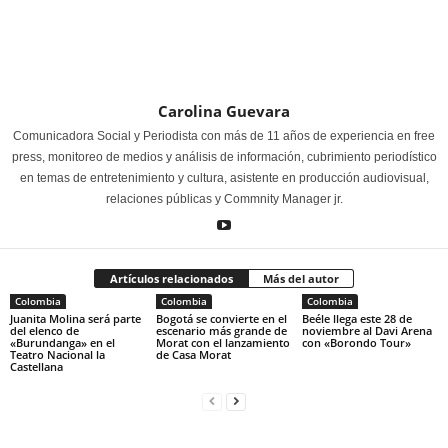
Carolina Guevara
Comunicadora Social y Periodista con más de 11 años de experiencia en free
press, monitoreo de medios y análisis de información, cubrimiento periodístico
en temas de entretenimiento y cultura, asistente en producción audiovisual,
relaciones públicas y Commnity Manager jr.
Artículos relacionados
Más del autor
Colombia
Colombia
Colombia
Juanita Molina será parte
Bogotá se convierte en el
Beéle llega este 28 de
del elenco de
escenario más grande de
noviembre al Davi Arena
«Burundanga» en el
Morat con el lanzamiento
con «Borondo Tour»
Teatro Nacional la
de Casa Morat
Castellana