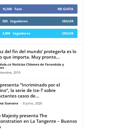
16,500
Fans
ME GUSTA
350
Seguidores
SEGUIR
3,099
Seguidores
SEGUIR
luz del fin del mundo’ protegerla es lo
o que importa. Muy pronto...
dula.co Noticias Chismes de Farandula y
os
-
tiembre, 2019
presenta “Incriminado por el
ino”, la serie de Ice-T sobre
ctantes casos de...
ina Guevara
-
8 junio, 2026
 Majesty presenta The
nstration en La Tangente – Buenos
s