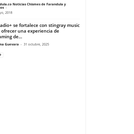
dula.co Noticias Chismes de Farandula y
os
-
yo, 2018
adio+ se fortalece con stingray music
 ofrecer una experiencia de
aming de...
ina Guevara
-
31 octubre, 2025