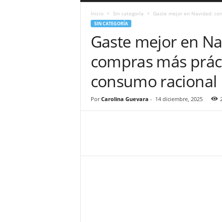
a
Inicio
Sin categoría
Gaste mejor en Navidad: con
r
SIN CATEGORÍA
a
Gaste mejor en Na
n
d
compras más práct
u
l
consumo racional
a
.
C
Por
Carolina Guevara
-
14 diciembre, 2025
O
N
o
t
i
c
i
a
s
d
e