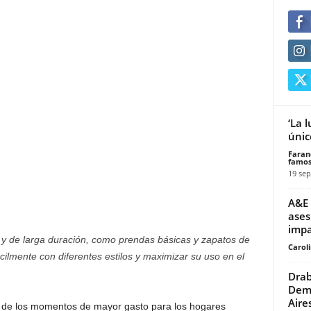
‘La 
únic
Faran
famos
19 sep
A&E 
ases
impa
s y de larga duración, como prendas básicas y zapatos de
Carol
ácilmente con diferentes estilos y maximizar su uso en el
Drab
Demo
Aire
 de los momentos de mayor gasto para los hogares