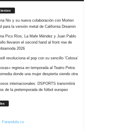
ientes
ina Nix y su nueva colaboración con Morten
d para la versión metal de California Dreamin
ina Pico Ríos, La Mafe Méndez y Juan Pablo
illo llevaron el second hand al front row de
mbiamoda 2026
poll revoluciona el pop con su sencillo ‘Celosa’
osas» regresa en temporada al Teatro Petra:
omedia donde una mujer despierta siendo otra
osos internacionales: DSPORTS transmitirá
dos de la pretemporada de fútbol europeo
des
Farandula.co