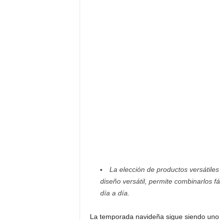
F
a
m
o
s
o
s
La elección de productos versátile
diseño versátil, permite combinarlos f
día a día.
La temporada navideña sigue siendo uno