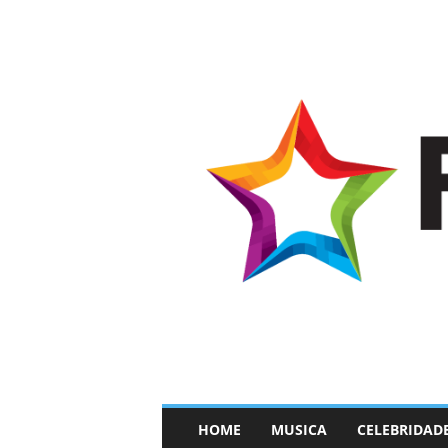
–
HOME
MUSICA
CELEBRIDAD
F