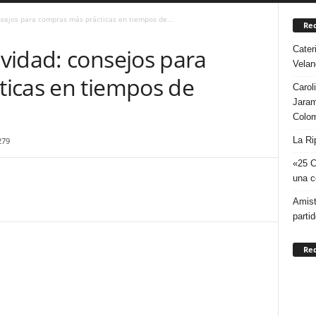
sejos para compras más prácticas en tiempos de...
Rec
Cater
vidad: consejos para
Velan
icas en tiempos de
Carol
Jaram
Colo
La Ri
279
«25 C
una c
Amist
parti
Re