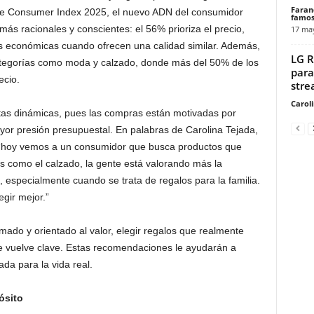
Faran
re Consumer Index 2025, el nuevo ADN del consumidor
famos
s racionales y conscientes: el 56% prioriza el precio,
17 ma
 económicas cuando ofrecen una calidad similar. Además,
LG R
ategorías como moda y calzado, donde más del 50% de los
para
ecio.
stre
Carol
stas dinámicas, pues las compras están motivadas por
yor presión presupuestal. En palabras de Carolina Tejada,
 “hoy vemos a un consumidor que busca productos que
ías como el calzado, la gente está valorando más la
d, especialmente cuando se trata de regalos para la familia.
egir mejor.”
ado y orientado al valor, elegir regalos que realmente
 se vuelve clave. Estas recomendaciones le ayudarán a
da para la vida real.
ósito