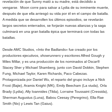
revelación de que Sunny mató a su madre, está decidido a
vengarse. Moon corre para salvar a Lydia de su inminente muerte,
después de que ella arriesgó su vida por él en el campo de batalla.
A medida que se desarrollen los últimos episodios, se revelarán
largos secretos enterrados, se forjarán nuevas alianzas y la saga
culminará en una gran batalla épica que terminará con todas las
batallas.
Desde AMC Studios, «Into the Badlands» fue creado por los
productores ejecutivos,
showrunners
y escritores Alfred Gough y
Miles Millar, y es una producción de los nominados al Oscar®
Stacey Sher y Michael Shamberg, junto con David Dobkin, Stephen
Fung, Michael Taylor, Karen Richards, Paco Cabezas.
Protagonizada por Daniel Wu, el reparto del grupo incluye a Nick
Frost (Bajie), Aramis Knight (MK), Emily Beecham (La viuda), Orla
Brady (Lydia), Ally Ioannides (Tilda), Lorraine Toussaint (Cressida),
Sherman Augustus (Luna), Babou Ceesay (Peregrino), Ella-Rae
Smith (Nix) y Lewis Tan (Gaius).