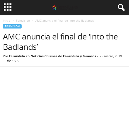
Inicio
Television
AMC anuncia el final de ‘Into the Badlands’
TELEVISION
AMC anuncia el final de ‘Into the
Badlands’
Por
Farandula.co Noticias Chismes de Farandula y famosos
-
25 marzo, 2019
1505