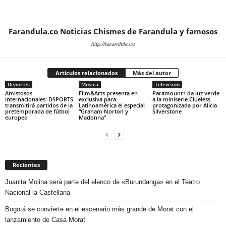
Farandula.co Noticias Chismes de Farandula y famosos
http://farandula.co
Artículos relacionados
Más del autor
Deportes
Musica
Television
Amistosos
Film&Arts presenta en
Paramount+ da luz verde
internacionales: DSPORTS
exclusiva para
a la miniserie Clueless
transmitirá partidos de la
Latinoamérica el especial
protagonizada por Alicia
pretemporada de fútbol
“Graham Norton y
Silverstone
europeo
Madonna”
Recientes
Juanita Molina será parte del elenco de «Burundanga» en el Teatro
Nacional la Castellana
Bogotá se convierte en el escenario más grande de Morat con el
lanzamiento de Casa Morat