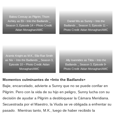
Babou Ceesay as Pilgrim, Thom
Ashley as Eli – Into the Badlands _
Daniel Wu as Sunny – Into the
Season 3, Episode 14 – Photo Credit:
Badlands _ Season 3, Episode 11 –
Aidan Monaghan/AMC
Photo Credit: Aidan Monaghan/AMC
Aramis Knight as M.K., Ella-Rae Smith
as Nix – Into the Badlands _ Season 3,
Ally Ioannides as Tilda – Into the
Episode 10 – Photo Credit: Aidan
Badlands _ Season 3, Episode 9-
Monaghan/AMC
Photo Credit: Aidan Monaghan/AMC
Momentos culminantes de «Into the Badlands»
Bajie, encarcelado, advierte a Sunny que no se puede confiar en
Pilgrim. Pero con la vida de su hijo en peligro, Sunny lucha con su
decisión de ayudar a Pilgrim a desbloquear la Cámara Meridiana.
Secuestrada por el Maestro, la Viuda se ve obligada a enfrentar su
pasado. Mientras tanto, M.K., luego de haber recibido la