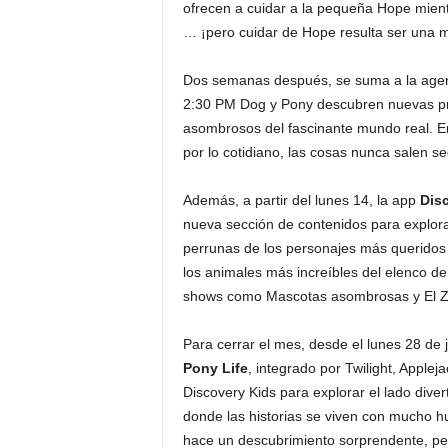
ofrecen a cuidar a la pequeña Hope mien
… ¡pero cuidar de Hope resulta ser una mi
Dos semanas después, se suma a la ag
2:30 PM Dog y Pony descubren nuevas prof
asombrosos del fascinante mundo real. En
por lo cotidiano, las cosas nunca salen s
Además, a partir del lunes 14, la app
Dis
nueva sección de contenidos para explorar
perrunas de los personajes más queridos 
los animales más increíbles del elenco de
shows como Mascotas asombrosas y El Z
Para cerrar el mes, desde el lunes 28 de 
Pony Life
, integrado por Twilight, Applej
Discovery Kids para explorar el lado dive
donde las historias se viven con mucho hu
hace un descubrimiento sorprendente, per