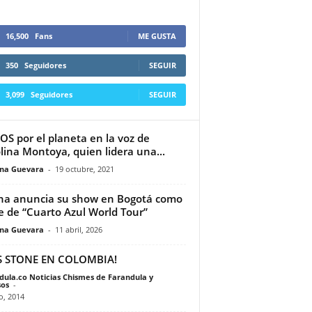
16,500
Fans
ME GUSTA
350
Seguidores
SEGUIR
3,099
Seguidores
SEGUIR
OS por el planeta en la voz de
lina Montoya, quien lidera una...
ina Guevara
-
19 octubre, 2021
na anuncia su show en Bogotá como
e de “Cuarto Azul World Tour”
ina Guevara
-
11 abril, 2026
S STONE EN COLOMBIA!
dula.co Noticias Chismes de Farandula y
os
-
io, 2014