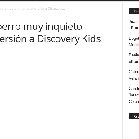
ieto traerán mucha diversión a Discovery...
Rec
Juani
perro muy inquieto
«Buru
rsión a Discovery Kids
Bogot
Morat
Beéle
«Boro
Cater
Velan
Carol
Jaram
Colo
Re