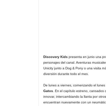
F
a
m
o
s
o
s
Discovery Kids
presenta en junio una p
personajes del canal. Aventuras musicale
Unicity junto a Dog & Pony o una visita m
diversión durante todo el mes.
De lunes a viernes, comenzando el lunes 
Gatos
. En el capítulo estreno, cansados 
innovar, intercambiando la llanta por otr
encuentran nuevamente con un neumático. 