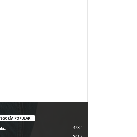
TEGORÍA POPULAR
4232
bia
3919