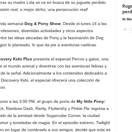
tras su madre Lola se va en busca de su juguete perdido
Roge
sión real, o mejor dicho, una persecución real!
perd
Kt Mo
enda semanal
Dog & Pony Show
. Desde el lunes 14 a las
esiones, divertidas actividades y otros aspectos
tre las ideas alocadas de Pony y la fascinación de Dog
egún lo planeado, lo que da pie a aventuras caóticas.
covery Kids Plus
presenta el especial Perros y gatos, una
 el mundo animal y divertirse con las aventuras felinas y
de la señal. Adicionalmente a los contenidos dedicados a
 Discovery Kids, el especial ofrecerá una colección de
oo.
junio a las 3:00 PM, el grupo de ponis de
My little Pony:
ack, Rainbow Dash, Rarity, Fluttershy y Pinkie Pie regresa a
rtido de la amistad desde Sugarcube Corner, la ciudad
mor y toneladas de magia. En el episodio estreno, Twilight
o en lugar de contárselo a sus amigos, decide que este es