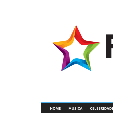
–
HOME
MUSICA
CELEBRIDAD
F