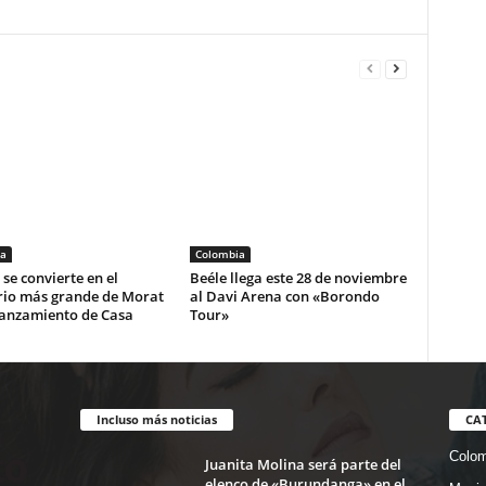
a
Colombia
se convierte en el
Beéle llega este 28 de noviembre
rio más grande de Morat
al Davi Arena con «Borondo
lanzamiento de Casa
Tour»
Incluso más noticias
CA
Colom
Juanita Molina será parte del
elenco de «Burundanga» en el