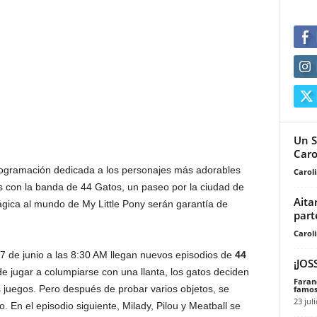
Un S
Caro
rogramación dedicada a los personajes más adorables
Carol
s con la banda de 44 Gatos, un paseo por la ciudad de
Aita
ágica al mundo de My Little Pony serán garantía de
part
Carol
7 de junio a las 8:30 AM llegan nuevos episodios de
44
¡JOS
de jugar a columpiarse con una llanta, los gatos deciden
Faran
os juegos. Pero después de probar varios objetos, se
famos
23 jul
En el episodio siguiente, Milady, Pilou y Meatball se