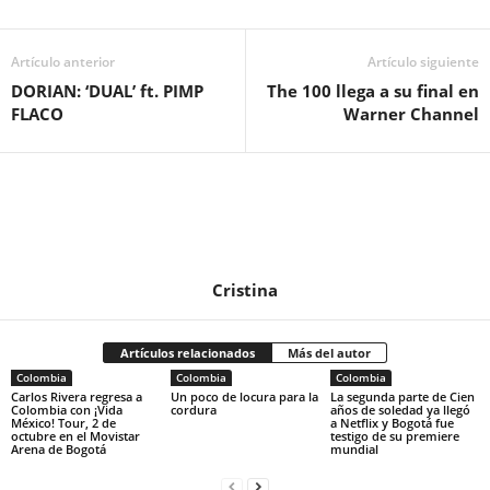
Artículo anterior
Artículo siguiente
DORIAN: ‘DUAL’ ft. PIMP
The 100 llega a su final en
FLACO
Warner Channel
Cristina
Artículos relacionados
Más del autor
Colombia
Colombia
Colombia
Carlos Rivera regresa a
Un poco de locura para la
La segunda parte de Cien
Colombia con ¡Vida
cordura
años de soledad ya llegó
México! Tour, 2 de
a Netflix y Bogotá fue
octubre en el Movistar
testigo de su premiere
Arena de Bogotá
mundial