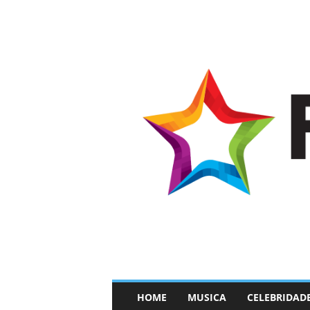
–
HOME
MUSICA
CELEBRIDAD
F