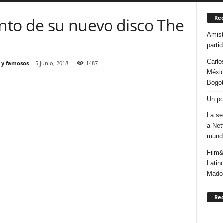
Rec
anto de su nuevo disco The
Amist
parti
Carlo
 y famosos
-
5 junio, 2018
1487
Méxic
Bogo
Un po
La se
a Net
mundi
Film&
Latin
Mado
Re