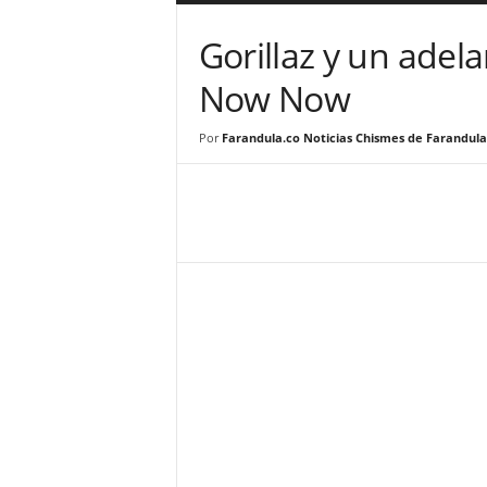
a
r
Gorillaz y un adel
a
n
Now Now
d
u
Por
Farandula.co Noticias Chismes de Farandula
l
a
.
C
O
N
o
t
i
c
i
a
s
d
e