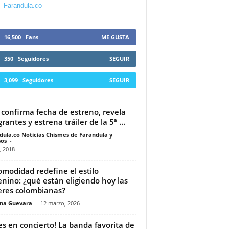
Farandula.co
16,500
Fans
ME GUSTA
350
Seguidores
SEGUIR
3,099
Seguidores
SEGUIR
confirma fecha de estreno, revela
rantes y estrena tráiler de la 5ª ...
dula.co Noticias Chismes de Farandula y
os
-
, 2018
omodidad redefine el estilo
nino: ¿qué están eligiendo hoy las
res colombianas?
ina Guevara
-
12 marzo, 2026
ies en concierto! La banda favorita de