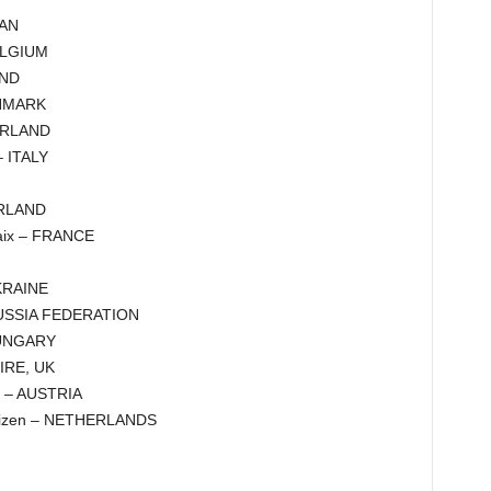
PAN
BELGIUM
AND
DENMARK
ZERLAND
– ITALY
ERLAND
rhaix – FRANCE
UKRAINE
– RUSSIA FEDERATION
 HUNGARY
IRE, UK
en – AUSTRIA
ghuizen – NETHERLANDS