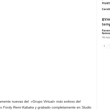
nues
Carol
BYHO
temp
Faran
famos
16 no
amente nuevas del «Grupo Virtual»
más exitoso del
s Ford
y
Remi Kabaka
y grabado completamente en
Studio