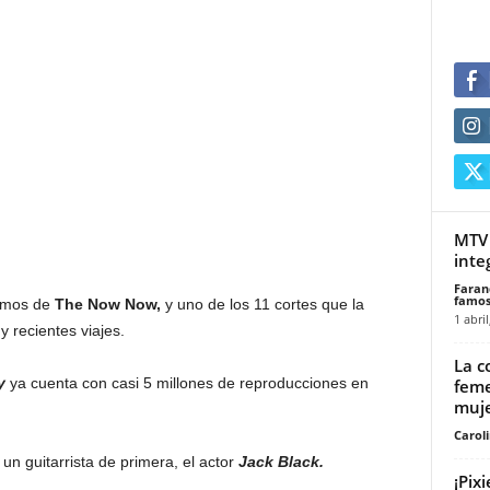
MTV 
integ
Faran
famos
cemos de
The Now Now,
y uno de los 11 cortes que la
1 abril
 recientes viajes.
La c
ty
ya cuenta con casi 5 millones de reproducciones en
feme
muje
Carol
un guitarrista de primera, el actor
Jack Black.
¡Pix