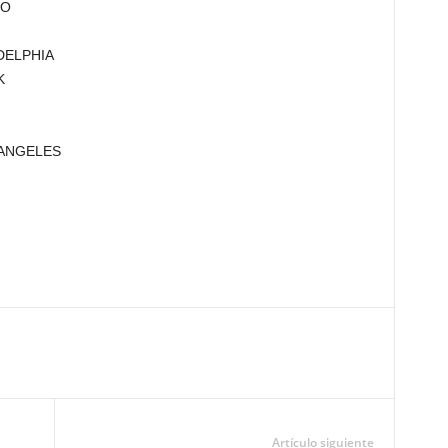
TO
ADELPHIA
K
S ANGELES
Artículo siguiente