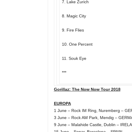
7. Lake Zurich
8. Magic City
9. Fire Flies
10. One Percent
11. Souk Eye
***
Gorillaz: The Now Now Tour 2018
EUROPA
1 June – Rock IM Ring, Nuremberg – 
3 June – Rock AM Park, Mendig – GER
9 June – Malahide Castle, Dublin – IREL
15 June – Sonar, Barcelona – SPAIN