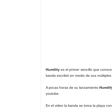
F
a
m
o
s
o
s
Humility
es el primer sencillo que cono
banda escribió en medio de sus múltiples y
A pocas horas de su lanzamiento
Humili
youtube.
En el video la banda se toma la playa con 