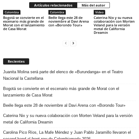
Artículos relacionados
Más del autor
Colombia
Colombia
Video
Bogotá se convierte en el
Beéle llega este 28 de
Caterina Nix y su nueva
escenario más grande de
noviembre al Davi Arena
colaboración con Morten
Morat con el lanzamiento
con «Borondo Tour»
Veland para la versión
de Casa Morat
metal de California
Dreamin
Recientes
Juanita Molina será parte del elenco de «Burundanga» en el Teatro
Nacional la Castellana
Bogotá se convierte en el escenario más grande de Morat con el
lanzamiento de Casa Morat
Beéle llega este 28 de noviembre al Davi Arena con «Borondo Tour»
Caterina Nix y su nueva colaboración con Morten Veland para la versión
metal de California Dreamin
Carolina Pico Ríos, La Mafe Méndez y Juan Pablo Jaramillo llevaron el
second hand al front row de Colombiamoda 2026