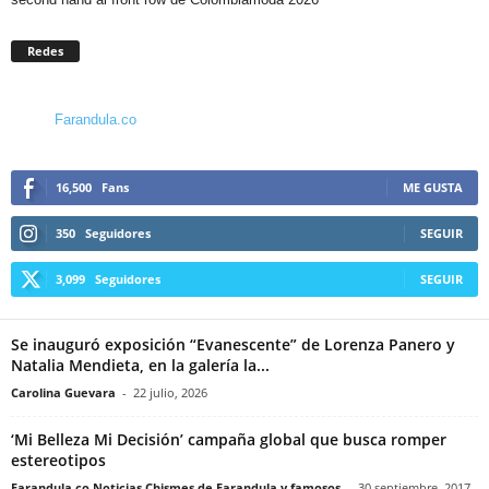
Redes
Farandula.co
16,500
Fans
ME GUSTA
350
Seguidores
SEGUIR
3,099
Seguidores
SEGUIR
Se inauguró exposición “Evanescente” de Lorenza Panero y
Natalia Mendieta, en la galería la...
Carolina Guevara
-
22 julio, 2026
‘Mi Belleza Mi Decisión’ campaña global que busca romper
estereotipos
Farandula.co Noticias Chismes de Farandula y famosos
-
30 septiembre, 2017