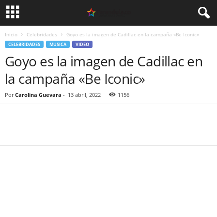
Inicio
Celebridades
Goyo es la imagen de Cadillac en la campaña «Be Iconic»
CELEBRIDADES
MUSICA
VIDEO
Goyo es la imagen de Cadillac en
la campaña «Be Iconic»
Por
Carolina Guevara
-
13 abril, 2022
1156