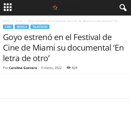
Inicio
Cine
Goyo estrenó en el Festival de Cine de Miami su documental ‘En...
CINE
MUSICA
TELEVISION
Goyo estrenó en el Festival de
Cine de Miami su documental ‘En
letra de otro’
Por
Carolina Guevara
-
9 marzo, 2022
828