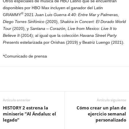
Otros especiales de música de HBO Latino que se encuentran
disponibles por HBO Max incluyen el ganador del Latin
®
GRAMMY
2021
Juan Luis Guerra 4:40: Entre Mar y Palmeras,
Diego Torres Sinfónico
(2020),
Shakira in Concert: El Dorado World
Tour
(2020), y
Santana – Corazón, Live from Mexico: Live It to
Believe It
(2014); al igual que la colección
Havana Street Party
Presents
estelarizada por Orishas (2019) y Beatriz Luengo (2021).
*Comunicado de prensa
Artículo anterior
Artículo siguiente
HISTORY 2 estrena la
Cómo crear un plan de
miniserie “Al Ándalus: el
ejercicio semanal
legado”
personalizado