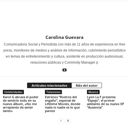
Carolina Guevara
Comunicadora Social y Periodista con más de 11 años de experiencia en free
press, monitoreo de medios y análisis de información, cubrimiento periodístico
en temas de entretenimiento y cultura, asistente en producción audiovisual,
relaciones públicas y Commnity Manager jr.
Artículos relacionados
Más del autor
Celebridades
Television
Musica
Karol G abraza el poder
Estrenos “Rostros del
Lyon La F presenta
de sentirlo todo en su
engaño”, especial de
“Espejo”, el primer
nuevo álbum, «No me
Lifetime Movies, donde
adelanto de su nuevo EP
arrepiento de sentir
nada ni nadie es lo que
“Ausencia”
tanto»
parece