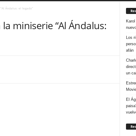
“Al Ándalus: el legado”
Rec
Karol
la miniserie “Al Ándalus:
nuevo
Los r
perso
afán
Charl
direc
un ca
Estre
Movie
El Ág
paisa
vuelv
Re