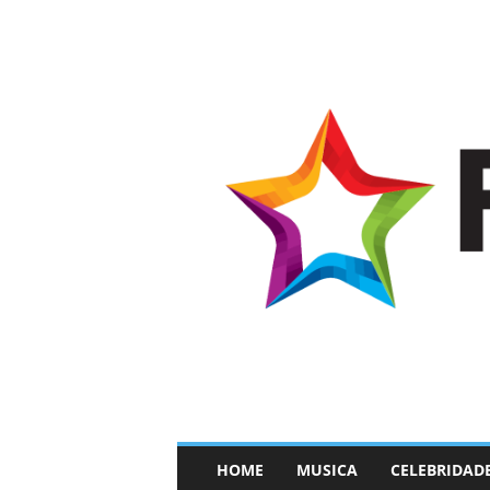
–
HOME
MUSICA
CELEBRIDAD
F