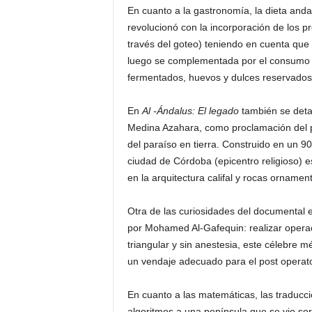
En cuanto a la gastronomía, la dieta anda
revolucionó con la incorporación de los pr
través del goteo) teniendo en cuenta que 
luego se complementada por el consumo d
fermentados, huevos y dulces reservados
En
Al -Ándalus: El legado
también se detal
Medina Azahara, como proclamación del pr
del paraíso en tierra. Construido en un 9
ciudad de Córdoba (epicentro religioso) 
en la arquitectura califal y rocas ornament
Otra de las curiosidades del documental
por Mohamed Al-Gafequin: realizar opera
triangular y sin anestesia, este célebre
un vendaje adecuado para el post operato
En cuanto a las matemáticas, las traducci
algoritmos a una península que se vio sorp