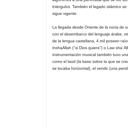
triángulos. También el legado islámico s
sigue vigente.
La llegada desde Oriente de la noria de s
con el desembarco del lenguaje árabe, otr
de la lengua castellana, 4 mil poseen raí
InshaAllah (“si Dios quiere”) o Law sha´Al
instrumentación musical también tuvo un
como el laúd (la base sobre la que se crea
se tocaba horizontal), el vendir (una pende