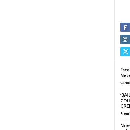
Esca
Net
Carol
‘BAI
COL
GREE
Prensa
Nuev