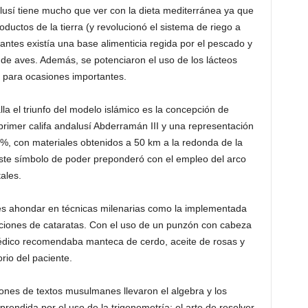
lusí tiene mucho que ver con la dieta mediterránea ya que
oductos de la tierra (y revolucionó el sistema de riego a
antes existía una base alimenticia regida por el pescado y
e aves. Además, se potenciaron el uso de los lácteos
 para ocasiones importantes.
la el triunfo del modelo islámico es la concepción de
imer califa andalusí Abderramán III y una representación
0%, con materiales obtenidos a 50 km a la redonda de la
este símbolo de poder preponderó con el empleo del arco
ales.
 es ahondar en técnicas milenarias como la implementada
ciones de cataratas. Con el uso de un punzón con cabeza
 médico recomendaba manteca de cerdo, aceite de rosas y
rio del paciente.
ones de textos musulmanes llevaron el algebra y los
rendida por el uso de la trigonometría: el arte de resolver