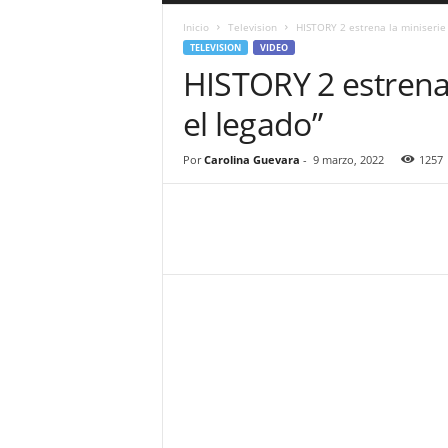
a
Inicio
Television
HISTORY 2 estrena la miniserie 
r
TELEVISION
VIDEO
a
HISTORY 2 estrena 
n
d
el legado”
u
l
a
Por
Carolina Guevara
-
9 marzo, 2022
1257
.
C
O
N
o
t
i
c
i
a
s
d
e