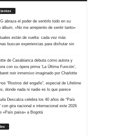
ientes
 G abraza el poder de sentirlo todo en su
 álbum, «No me arrepiento de sentir tanto»
ituales están de vuelta: cada vez más
nas buscan experiencias para disfrutar sin
otte de Casabianca debuta como autora y
tora con su ópera prima ‘La Última Función’,
baret noir inmersivo imaginado por Charlotte
nos “Rostros del engaño”, especial de Lifetime
s, donde nada ni nadie es lo que parece
uila Descalza celebra los 40 años de “País
” con gira nacional e internacional este 2026
e «País paisa» a Bogotá
des