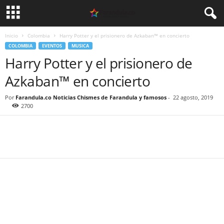
Inicio
Colombia
Harry Potter y el prisionero de Azkaban™ en concierto
COLOMBIA
EVENTOS
MUSICA
Harry Potter y el prisionero de
Azkaban™ en concierto
Por
Farandula.co Noticias Chismes de Farandula y famosos
-
22 agosto, 2019
2700