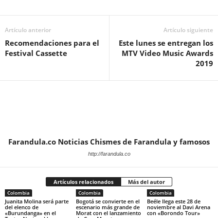
Artículo anterior
Artículo siguiente
Recomendaciones para el
Este lunes se entregan los
Festival Cassette
MTV Video Music Awards
2019
Farandula.co Noticias Chismes de Farandula y famosos
http://farandula.co
Artículos relacionados
Más del autor
Colombia
Colombia
Colombia
Juanita Molina será parte
Bogotá se convierte en el
Beéle llega este 28 de
del elenco de
escenario más grande de
noviembre al Davi Arena
«Burundanga» en el
Morat con el lanzamiento
con «Borondo Tour»