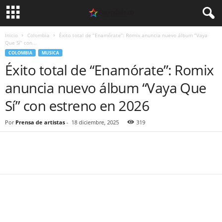
Inicio
Colombia
Éxito total de “Enamórate”: Romix anuncia nuevo álbum “Vaya
Que Sí” con...
COLOMBIA
MUSICA
Éxito total de “Enamórate”: Romix
anuncia nuevo álbum “Vaya Que
Sí” con estreno en 2026
Por
Prensa de artistas
-
18 diciembre, 2025
319