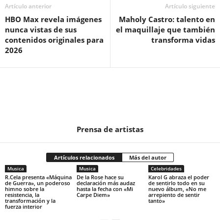
Artículo anterior
Artículo siguiente
HBO Max revela imágenes
Maholy Castro: talento en
nunca vistas de sus
el maquillaje que también
contenidos originales para
transforma vidas
2026
Prensa de artistas
Artículos relacionados
Más del autor
Musica
Musica
Celebridades
R.Cela presenta «Máquina
De la Rose hace su
Karol G abraza el poder
de Guerra», un poderoso
declaración más audaz
de sentirlo todo en su
himno sobre la
hasta la fecha con «Mi
nuevo álbum, «No me
resistencia, la
Carpe Diem»
arrepiento de sentir
transformación y la
tanto»
fuerza interior