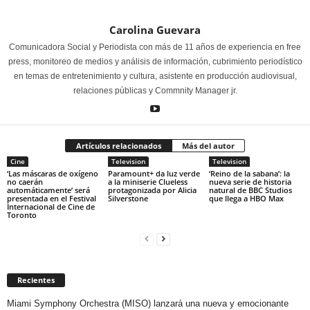
Carolina Guevara
Comunicadora Social y Periodista con más de 11 años de experiencia en free
press, monitoreo de medios y análisis de información, cubrimiento periodístico
en temas de entretenimiento y cultura, asistente en producción audiovisual,
relaciones públicas y Commnity Manager jr.
Artículos relacionados
Más del autor
Cine
Television
Television
‘Las máscaras de oxígeno
Paramount+ da luz verde
‘Reino de la sabana’: la
no caerán
a la miniserie Clueless
nueva serie de historia
automáticamente’ será
protagonizada por Alicia
natural de BBC Studios
presentada en el Festival
Silverstone
que llega a HBO Max
Internacional de Cine de
Toronto
Recientes
Miami Symphony Orchestra (MISO) lanzará una nueva y emocionante