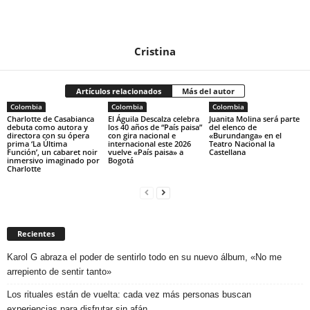
Cristina
Artículos relacionados
Más del autor
Colombia
Colombia
Colombia
Charlotte de Casabianca
El Águila Descalza celebra
Juanita Molina será parte
debuta como autora y
los 40 años de “País paisa”
del elenco de
directora con su ópera
con gira nacional e
«Burundanga» en el
prima ‘La Última
internacional este 2026
Teatro Nacional la
Función’, un cabaret noir
vuelve «País paisa» a
Castellana
inmersivo imaginado por
Bogotá
Charlotte
Recientes
Karol G abraza el poder de sentirlo todo en su nuevo álbum, «No me
arrepiento de sentir tanto»
Los rituales están de vuelta: cada vez más personas buscan
experiencias para disfrutar sin afán