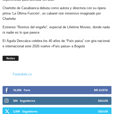
Charlotte de Casabianca debuta como autora y directora con su ópera
prima ‘La Última Función’, un cabaret noir inmersivo imaginado por
Charlotte
Estrenos “Rostros del engaño”, especial de Lifetime Movies, donde nada
ni nadie es lo que parece
El Águila Descalza celebra los 40 años de “País paisa” con gira nacional
e internacional este 2026 vuelve «País paisa» a Bogotá
Redes
Farandula.co
16,500
Fans
ME GUSTA
350
Seguidores
SEGUIR
3,099
Seguidores
SEGUIR